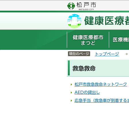
こ
サ
の
イ
ペ
ト
ー
メ
ジ
ニ
の
ュ
先
ー
頭
こ
サイトメニューここまで
で
こ
トップページ
す
か
本
ら
救急救命
文
こ
こ
松戸市救急救命ネットワーク
か
AEDの貸出し
ら
応急手当（救急車が到着する