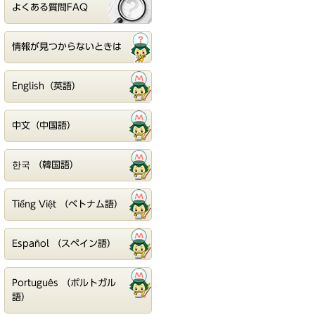
よくある質問FAQ
情報が見つからないときは
English（英語）
中文（中国語）
한국 （韓国語）
Tiếng Việt （ベトナム語）
Español （スペイン語）
Português （ポルトガル
語）