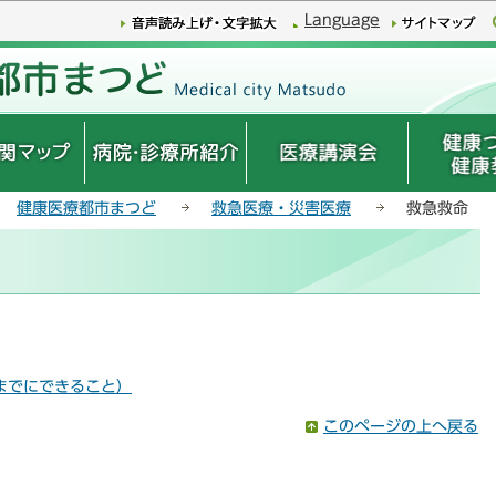
このページの本文へ移動
Language
健康医療都市まつど
救急医療・災害医療
救急救命
までにできること）
このページの上へ戻る