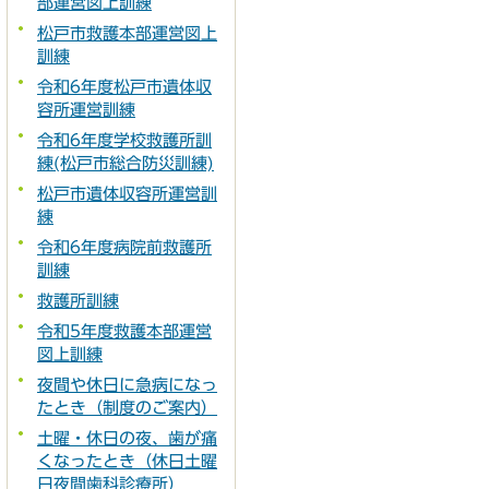
部運営図上訓練
松戸市救護本部運営図上
訓練
令和6年度松戸市遺体収
容所運営訓練
令和6年度学校救護所訓
練(松戸市総合防災訓練)
松戸市遺体収容所運営訓
練
令和6年度病院前救護所
訓練
救護所訓練
令和5年度救護本部運営
図上訓練
夜間や休日に急病になっ
たとき（制度のご案内）
土曜・休日の夜、歯が痛
くなったとき（休日土曜
日夜間歯科診療所）