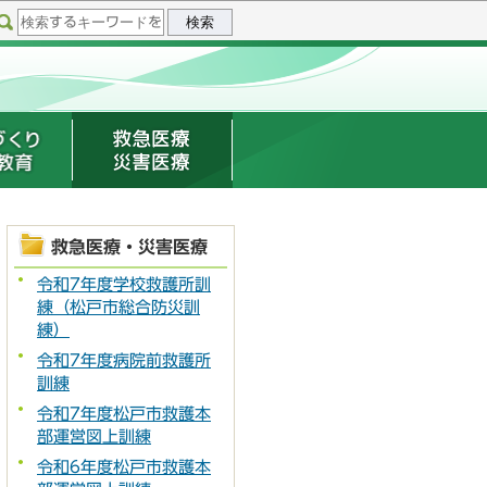
救急医療・災害医療
令和7年度学校救護所訓
練（松戸市総合防災訓
練）
令和7年度病院前救護所
訓練
令和7年度松戸市救護本
部運営図上訓練
令和6年度松戸市救護本