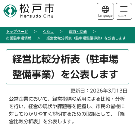
こ
このページの本文へ移動
の
Language
メニュー
ペ
ー
トップページ
くらし
道路・交通
ジ
市営駐車場情報
経営比較分析表（駐車場整備事業）を公表します
の
先
本
頭
経営比較分析表（駐車場
文
で
こ
す
整備事業）を公表します
こ
か
ら
更新日：2026年3月13日
公営企業において、経営指標の活用による比較・分析
を行い、経営の現状や課題等を把握し、市民の皆様に
対してわかりやすく説明するための取組として、「経
営比較分析表」を公表します。