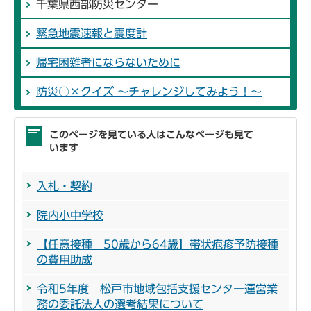
千葉県西部防災センター
緊急地震速報と震度計
帰宅困難者にならないために
防災○×クイズ ～チャレンジしてみよう！～
このページを見ている人はこんなページも見て
います
入札・契約
院内小中学校
【任意接種 50歳から64歳】帯状疱疹予防接種
の費用助成
令和5年度 松戸市地域包括支援センター運営業
務の委託法人の選考結果について