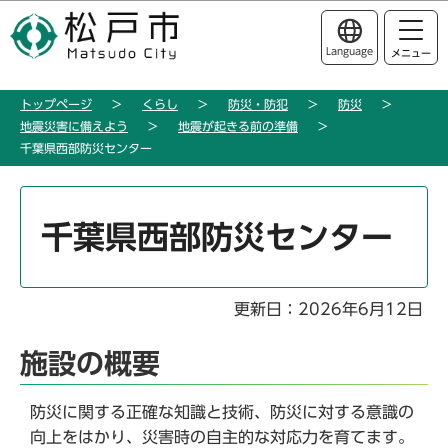
こ
このページの本文へ移動
の
Language
メニュー
ペ
ー
トップページ
くらし
防災・防犯
防災
ジ
地震災害に備えよう
地震が起きる前の準備
の
千葉県西部防災センター
先
頭
本
で
文
千葉県西部防災センター
す
こ
こ
か
更新日：2026年6月12日
ら
施設の概要
防災に関する正確な知識と技術、防災に対する意識の
向上をはかり、災害時の自主的な対応力を育てます。