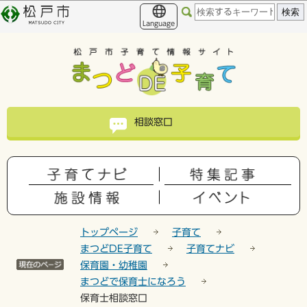
こ
このページの本文へ移動
の
Language
ペ
ー
ジ
の
先
頭
相談窓口
で
す
トップページ
子育て
まつどDE子育て
子育てナビ
保育園・幼稚園
まつどで保育士になろう
保育士相談窓口