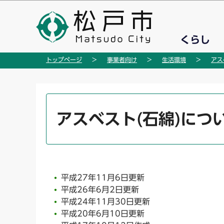
こ
の
ペ
くらし
ー
ジ
トップページ
事業者向け
生活環境
アス
の
先
頭
本
で
文
アスベスト(石綿)につ
す
こ
こ
か
ら
平成27年11月6日更新
平成26年6月2日更新
平成24年11月30日更新
平成20年6月10日更新