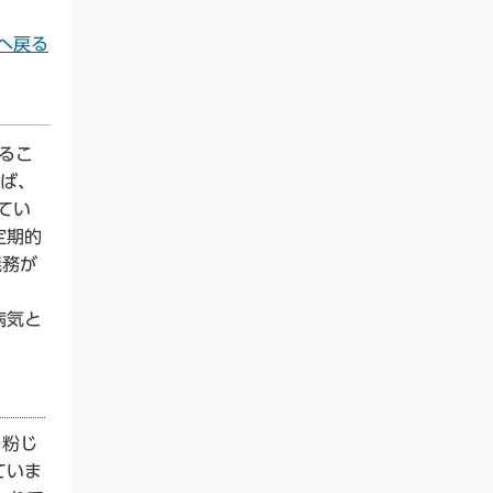
へ戻る
るこ
えば、
てい
定期的
義務が
病気と
、粉じ
ていま