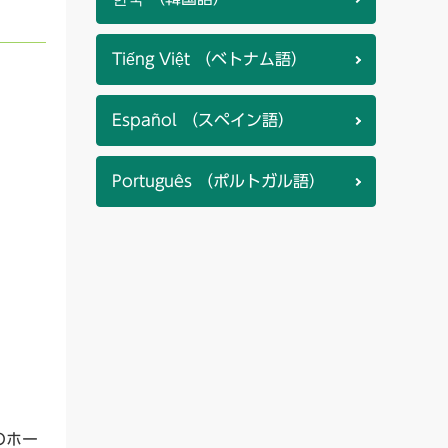
Tiếng Việt （ベトナム語）
Español （スペイン語）
Português （ポルトガル語）
のホー