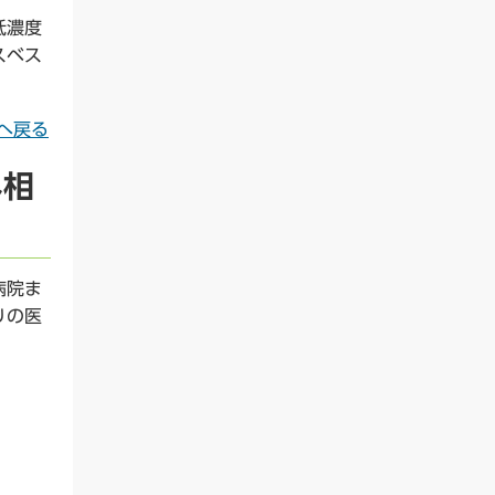
低濃度
スベス
へ戻る
へ相
病院ま
りの医