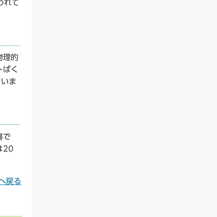
われて
物理的
トばく
ていま
瘍で
20
へ戻る