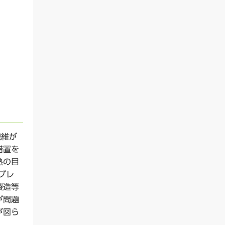
繊維が
措置を
熱の目
ブレ
製造等
が問題
が図ら