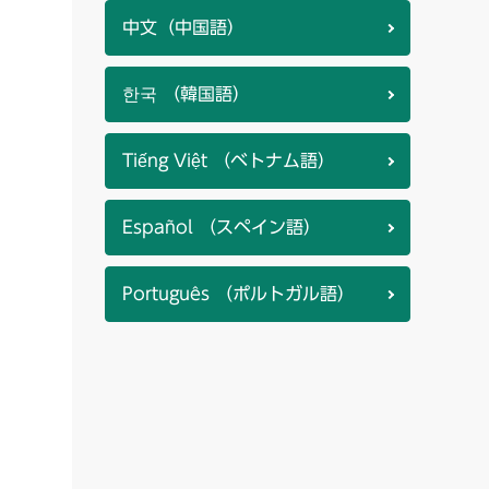
中文（中国語）
한국 （韓国語）
Tiếng Việt （ベトナム語）
Español （スペイン語）
Português （ポルトガル語）