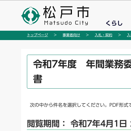
こ
の
ペ
くらし
ー
ジ
トップページ
事業者向け
入札・契約
入
の
先
頭
本
令和7年度 年間業務
で
文
す
こ
書
こ
か
ら
次の中から件名を選択してください。PDF形式
閲覧期間： 令和7年4月1日 