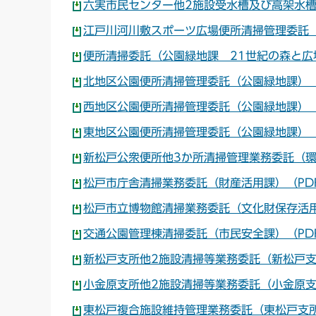
六実市民センター他2施設受水槽及び高架水槽
江戸川河川敷スポーツ広場便所清掃管理委託（
便所清掃委託（公園緑地課 21世紀の森と広場
北地区公園便所清掃管理委託（公園緑地課）（P
西地区公園便所清掃管理委託（公園緑地課）（P
東地区公園便所清掃管理委託（公園緑地課）（P
新松戸公衆便所他3か所清掃管理業務委託（環境
松戸市庁舎清掃業務委託（財産活用課）（PDF
松戸市立博物館清掃業務委託（文化財保存活用
交通公園管理棟清掃委託（市民安全課）（PDF
新松戸支所他2施設清掃等業務委託（新松戸支所
小金原支所他2施設清掃等業務委託（小金原支所
東松戸複合施設維持管理業務委託（東松戸支所