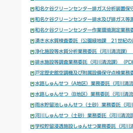
和名ケ谷クリーンセンター排ガス分析装置保守
和名ケ谷クリーンセンター排水及び排ガス等測
和名ケ谷クリーンセンター作業環境測定業務委
湧き水水質検査委託（公園緑地課 21世紀の森
浄化施設等水質分析業務委託（河川清流課）（P
排水施設等調査業務委託（河川清流課）（PDF
戸定歴史館空調機及び附属設備保守点検業務委
水路しゅんせつ（A地区）業務委託（河川清流課
水路しゅんせつ（B地区）業務委託（河川清流課
雨水貯留池しゅんせつ（土砂）業務委託（河川
河川しゅんせつ（土砂）業務委託（河川清流課
学校貯留浸透施設しゅんせつ業務委託（河川清