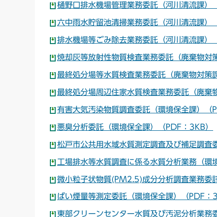
樋野口排水機場管理業務委託（河川清流課）（P
六中雨水貯留池清掃業務委託（河川清流課）（P
排水機場等ごみ除去業務委託（河川清流課）（P
焼却灰等放射性物質検査業務委託（廃棄物対策
最終処分場等水質検査業務委託（廃棄物対策課
最終処分場周辺住家水質検査業務委託（廃棄物
有害大気汚染物質調査委託（環境保全課）（PD
悪臭分析委託（環境保全課）（PDF：3KB）
松戸市公共用水域水質測定調査及び補足調査委
工場排水等水質調査に係る水質分析業務（環境
微小粒子状物質(PM2.5)成分分析調査業務委
ばい煙量等測定委託（環境保全課）（PDF：3
東部クリーンセンター水質及び汚泥分析業務委