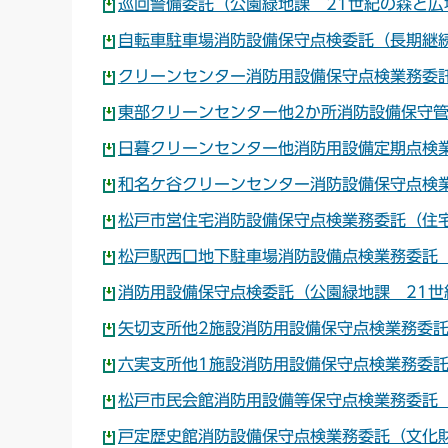
巡回警備委託（公園緑地課 21世紀の森と広場
自転車駐車場消防設備保守点検委託（長期継続
クリーンセンター消防用設備保守点検業務委託
東部クリーンセンター他2か所消防設備保守管
日暮クリーンセンター他消防用設備定期点検業
和名ケ谷クリーンセンター消防設備保守点検業
松戸市営住宅消防設備保守点検業務委託（住宅
松戸駅西口地下駐車場消防設備点検業務委託（
消防用設備保守点検委託（公園緑地課 21世
矢切支所他2施設消防用設備保守点検業務委託
六実支所他1施設消防用設備保守点検業務委託
松戸市民会館消防用設備等保守点検業務委託（
戸定歴史館消防設備保守点検業務委託（文化財