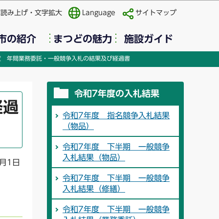
声読み上げ・文字拡大
Language
サイトマップ
市の紹介
まつどの魅力
施設ガイド
度 年間業務委託・一般競争入札の結果及び経過書
令和7年度の入札結果
経過
令和7年度 指名競争入札結果
（物品）
令和7年度 下半期 一般競争
入札結果（物品）
月1日
令和7年度 下半期 一般競争
入札結果（修繕）
令和7年度 下半期 一般競争