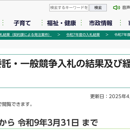
このページの本文へ移動
音
子育て
福祉・健康
市政情報
札結果（契約課による発注案件）
令和7年度の入札結果
令和7年
委託・一般競争入札の結果及び
更新日：2025年4
で閲覧できます。
から 令和9年3月31日 まで