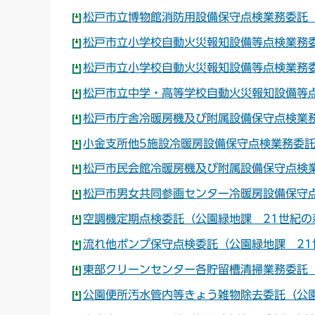
松戸市立博物館消防用設備保守点検業務委託（
松戸市立小学校自動火災報知設備等点検業務委託
松戸市立小学校自動火災報知設備等点検業務委託
松戸市立中学・高等学校自動火災報知設備等点
松戸市庁舎冷暖房機及び附属設備保守点検業務
小金支所他5施設冷暖房設備保守点検業務委託
松戸市民会館冷暖房機及び附属設備保守点検業
松戸市男女共同参画センター冷暖房設備保守点
空調機定期点検委託（公園緑地課 21世紀の森
流れ他ポンプ保守点検委託（公園緑地課 21
東部クリーンセンター各貯留槽清掃業務委託（
公園便所汚水管内等きょう雑物除去委託（公園