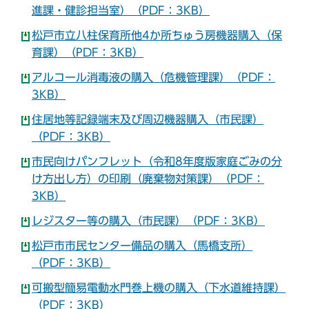
進課・健診担当室）（PDF：3KB）
松戸市立八柱保育所他4か所ちゅう房機器購入（保
育課）（PDF：3KB）
アルコール消毒液の購入（危機管理課）（PDF：
3KB）
住居地等記録端末及び周辺機器購入（市民課）
（PDF：3KB）
市民向けパンフレット（令和8年度版家庭ごみの分
け方出し方）の印刷（廃棄物対策課）（PDF：
3KB）
レジスター等の購入（市民課）（PDF：3KB）
松戸市市民センター備品の購入（馬橋支所）
（PDF：3KB）
可搬型簡易電動水門巻上機の購入（下水道維持課）
（PDF：3KB）