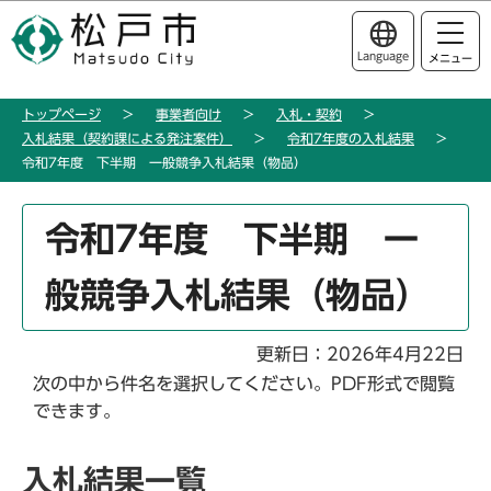
こ
このページの本文へ移動
の
Language
メニュー
ペ
ー
トップページ
事業者向け
入札・契約
ジ
入札結果（契約課による発注案件）
令和7年度の入札結果
の
令和7年度 下半期 一般競争入札結果（物品）
先
頭
本
令和7年度 下半期 一
で
文
す
こ
般競争入札結果（物品）
こ
か
ら
更新日：2026年4月22日
次の中から件名を選択してください。PDF形式で閲覧
できます。
入札結果一覧