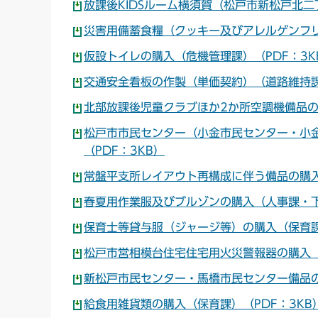
放課後KIDSルーム横須賀（松戸市新松戸北二
災害用備蓄食糧（クッキー及びアレルゲンフリ
仮設トイレの購入（危機管理課）（PDF：3K
交通安全看板の作製（単価契約）（道路維持課
北部放課後児童クラブほか2か所空調機備品の
松戸市市民センター（小金市民センター・小
（PDF：3KB）
常盤平支所レイアウト再構成に伴う備品の購入
春夏用作業服及びブルゾンの購入（人事課・下
保育士等貸与服（ジャージ等）の購入（保育課
松戸市営相模台住宅住宅用火災警報器の購入（
新松戸市民センター・馬橋市民センター備品の
給食用雑貨類の購入（保育課）（PDF：3KB