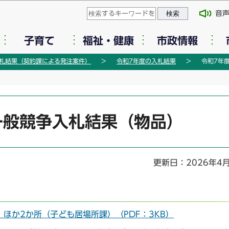
このページの本文へ移動
音
子育て
福祉・健康
市政情報
札結果（契約課による発注案件）
令和7年度の入札結果
令和7年
一般競争入札結果（物品）
更新日：2026年4
ほか2か所（子ども居場所課）（PDF：3KB）