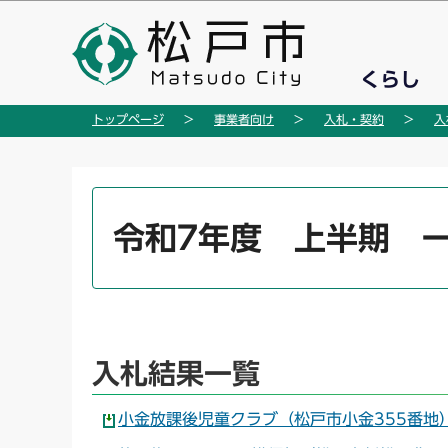
こ
の
ペ
くらし
ー
ジ
トップページ
事業者向け
入札・契約
入
の
先
頭
本
で
文
令和7年度 上半期 
す
こ
こ
か
ら
入札結果一覧
小金放課後児童クラブ（松戸市小金355番地）