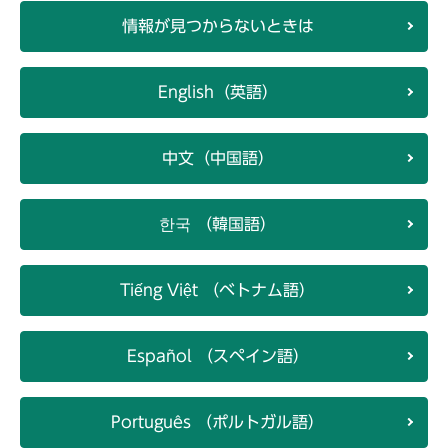
情報が見つからないときは
English（英語）
中文（中国語）
한국 （韓国語）
Tiếng Việt （ベトナム語）
Español （スペイン語）
Português （ポルトガル語）