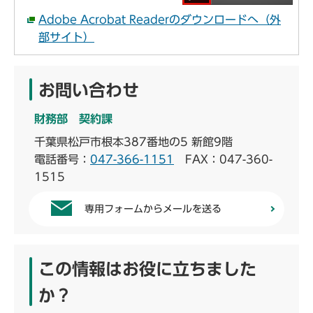
Adobe Acrobat Readerのダウンロードへ（外
部サイト）
お問い合わせ
財務部 契約課
千葉県松戸市根本387番地の5 新館9階
電話番号：
047-366-1151
FAX：047-360-
1515
専用フォームからメールを送る
この情報はお役に立ちました
か？