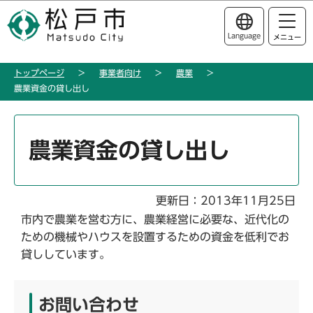
こ
このページの本文へ移動
の
Language
メニュー
ペ
ー
トップページ
事業者向け
農業
ジ
農業資金の貸し出し
の
先
本
頭
文
農業資金の貸し出し
で
こ
す
こ
か
更新日：2013年11月25日
ら
市内で農業を営む方に、農業経営に必要な、近代化の
ための機械やハウスを設置するための資金を低利でお
貸ししています。
お問い合わせ