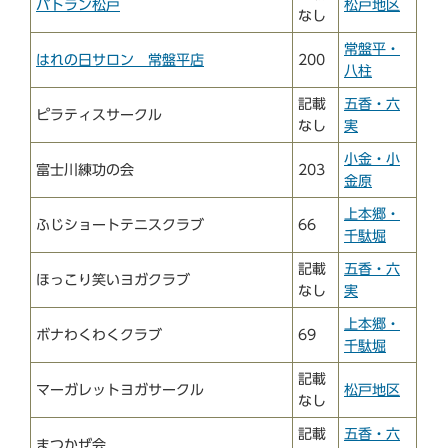
パトラン松戸
松戸地区
なし
常盤平・
はれの日サロン 常盤平店
200
八柱
記載
五香・六
ピラティスサークル
なし
実
小金・小
富士川練功の会
203
金原
上本郷・
ふじショートテニスクラブ
66
千駄堀
記載
五香・六
ほっこり笑いヨガクラブ
なし
実
上本郷・
ボナわくわくクラブ
69
千駄堀
記載
マーガレットヨガサークル
松戸地区
なし
記載
五香・六
まつかぜ会