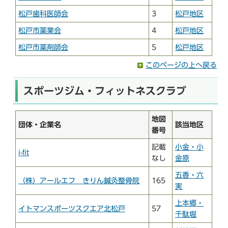
松戸歯科医師会
3
松戸地区
松戸市薬業会
4
松戸地区
松戸市薬剤師会
5
松戸地区
このページの上へ戻る
スポーツジム・フィットネスクラブ
地図
団体・企業名
該当地区
番号
記載
小金・小
i-fit
なし
金原
五香・六
（株）アールエフ きりん鍼灸整骨院
165
実
上本郷・
イトマンスポーツスクエア北松戸
57
千駄堀