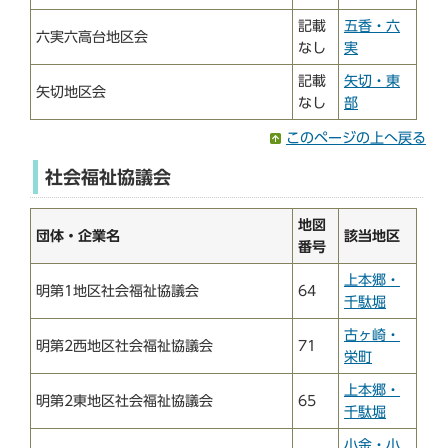
記載
五香・六
六実六高台地区会
なし
実
記載
矢切・東
矢切地区会
なし
部
このページの上へ戻る
社会福祉協議会
地図
団体・企業名
該当地区
番号
上本郷・
明第1地区社会福祉協議会
64
千駄堀
古ヶ崎・
明第2西地区社会福祉協議会
71
栄町
上本郷・
明第2東地区社会福祉協議会
65
千駄堀
小金・小