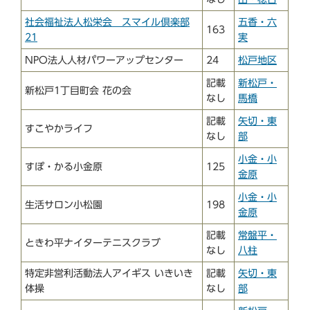
社会福祉法人松栄会 スマイル倶楽部
五香・六
163
21
実
NPO法人人材パワーアップセンター
24
松戸地区
記載
新松戸・
新松戸1丁目町会 花の会
なし
馬橋
記載
矢切・東
すこやかライフ
なし
部
小金・小
すぽ・かる小金原
125
金原
小金・小
生活サロン小松園
198
金原
記載
常盤平・
ときわ平ナイターテニスクラブ
なし
八柱
特定非営利活動法人アイギス いきいき
記載
矢切・東
体操
なし
部