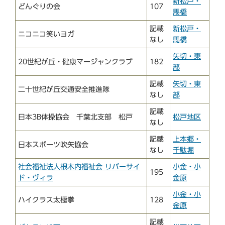
新松戸・
どんぐりの会
107
馬橋
記載
新松戸・
ニコニコ笑いヨガ
なし
馬橋
矢切・東
20世紀が丘・健康マージャンクラブ
182
部
記載
矢切・東
二十世紀が丘交通安全推進隊
なし
部
記載
日本3B体操協会 千葉北支部 松戸
松戸地区
なし
記載
上本郷・
日本スポーツ吹矢協会
なし
千駄堀
社会福祉法人根木内福祉会 リバーサイ
小金・小
195
ド・ヴィラ
金原
小金・小
ハイクラス太極拳
128
金原
記載