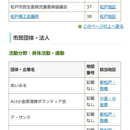
松戸市民生委員児童委員協議会
37
松戸地区
松戸商工会議所
38
松戸地区
このページの上へ戻る
市民団体・法人
活動分野：身体活動・運動
地図
団体・企業名
該当地区
番号
記載
新松戸・
あいみる
なし
馬橋
記載
小金・小
Act小金原清掃ボランティア会
なし
金原
記載
新松戸・
ア・サンテ
なし
馬橋