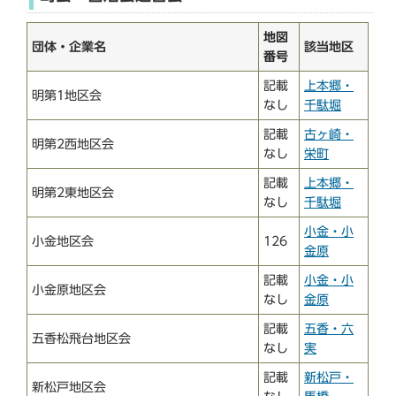
地図
団体・企業名
該当地区
番号
記載
上本郷・
明第1地区会
なし
千駄堀
記載
古ヶ崎・
明第2西地区会
なし
栄町
記載
上本郷・
明第2東地区会
なし
千駄堀
小金・小
小金地区会
126
金原
記載
小金・小
小金原地区会
なし
金原
記載
五香・六
五香松飛台地区会
なし
実
記載
新松戸・
新松戸地区会