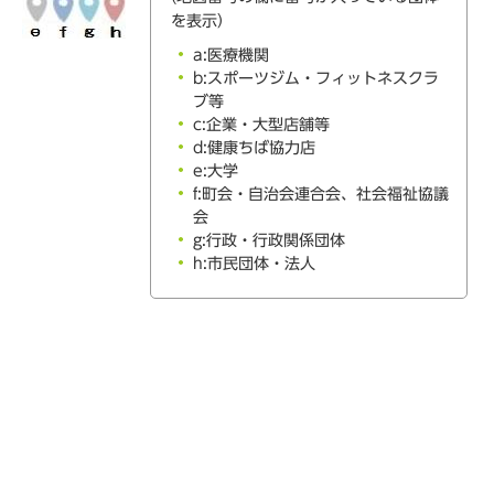
を表示）
a:医療機関
b:スポーツジム・フィットネスクラ
ブ等
c:企業・大型店舗等
d:健康ちば協力店
e:大学
f:町会・自治会連合会、社会福祉協議
会
g:行政・行政関係団体
h:市民団体・法人