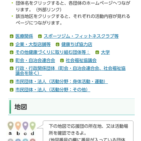
団体名をクリックすると、各団体のホームページへつなが
ります。（外部リンク）
該当地区をクリックすると、それぞれの活動内容が見れる
ページにつながります。
医療関係
スポーツジム・フィットネスクラブ等
企業・大型店舗等
健康ちば協力店
その他健康づくりに取り組む団体等：
大学
町会・自治会連合会
社会福祉協議会
行政・行政関係団体（町会・自治会連合会、社会福祉協
議会を除く）
市民団体・法人（活動分野：身体活動・運動）
市民団体・法人（活動分野：その他）
地図
下の地図で応援団の所在地、又は活動場
所を確認できるよ。
(地図番号の欄に番号が入っている団体