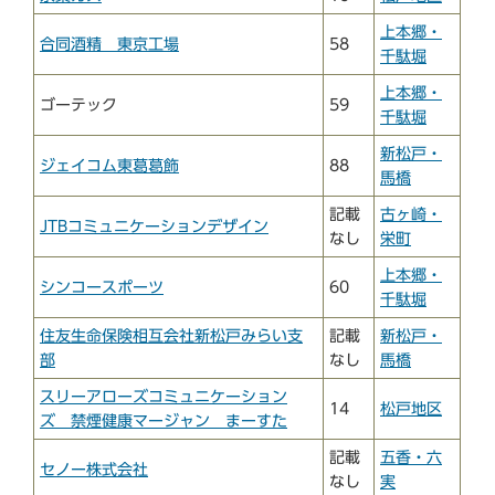
上本郷・
合同酒精 東京工場
58
千駄堀
上本郷・
ゴーテック
59
千駄堀
新松戸・
ジェイコム東葛葛飾
88
馬橋
記載
古ヶ崎・
JTBコミュニケーションデザイン
なし
栄町
上本郷・
シンコースポーツ
60
千駄堀
住友生命保険相互会社新松戸みらい支
記載
新松戸・
部
なし
馬橋
スリーアローズコミュニケーション
14
松戸地区
ズ 禁煙健康マージャン まーすた
記載
五香・六
セノー株式会社
なし
実