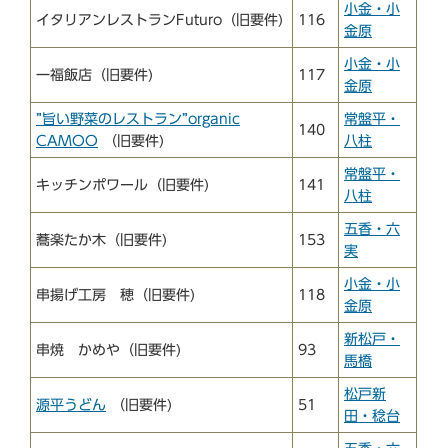
小金・小
イタリアンレストランFuturo（旧要件)
116
金原
小金・小
一福飯店（旧要件)
117
金原
”旨い野菜のレストラン”organic
常盤平・
140
CAMOO
（旧要件)
八柱
常盤平・
キッチンポワール（旧要件)
141
八柱
五香・六
蕎楽たか木（旧要件)
153
実
小金・小
串揚げ工房 穂（旧要件)
118
金原
新松戸・
串焼 かめや（旧要件)
93
馬橋
松戸新
源平うどん
（旧要件)
51
田・稔台