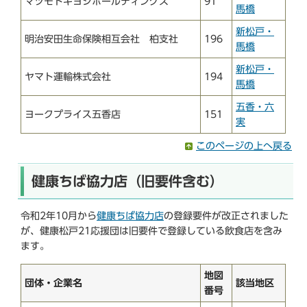
マツモトキヨシホールディングス
91
馬橋
新松戸・
明治安田生命保険相互会社 柏支社
196
馬橋
新松戸・
ヤマト運輸株式会社
194
馬橋
五香・六
ヨークプライス五香店
151
実
このページの上へ戻る
健康ちば協力店（旧要件含む）
令和2年10月から
健康ちば協力店
の登録要件が改正されました
が、健康松戸21応援団は旧要件で登録している飲食店を含み
ます。
地図
団体・企業名
該当地区
番号