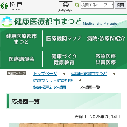
こ
サ
このページの本文へ移動
の
イ
Language
ペ
ト
ー
メ
ジ
ニ
の
ュ
先
ー
頭
こ
で
こ
す
か
ら
サイトメニューここまで
トップページ
健康医療都市まつど
健康づくり・健康相談
健康松戸21応援団
応援団一覧
本
応援団一覧
文
こ
こ
更新日：2026年7月14日
か