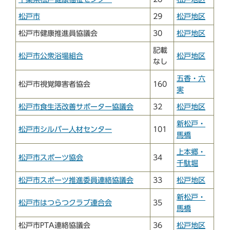
松戸市
29
松戸地区
松戸市健康推進員協議会
30
松戸地区
記載
松戸市公衆浴場組合
松戸地区
なし
五香・六
松戸市視覚障害者協会
160
実
松戸市食生活改善サポーター協議会
32
松戸地区
新松戸・
松戸市シルバー人材センター
101
馬橋
上本郷・
松戸市スポーツ協会
34
千駄堀
松戸市スポーツ推進委員連絡協議会
33
松戸地区
新松戸・
松戸市はつらつクラブ連合会
35
馬橋
松戸市PTA連絡協議会
36
松戸地区