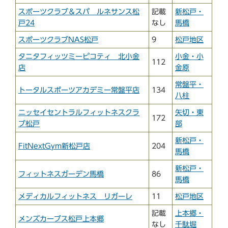
スポーツクラブ＆スパ ルネサンス松
記載
新松戸・
戸24
なし
馬橋
スポーツクラブNAS松戸
9
松戸地区
タニタフィッツミーピコティ 北小金
小金・小
112
店
金原
常盤平・
トータルスポーツアカデミー常盤平店
134
八柱
ニッセイセントラルフィットネスクラ
矢切・東
172
ブ松戸
部
新松戸・
FitNextGym新松戸店
204
馬橋
新松戸・
フィットネスガーデン馬橋
86
馬橋
メディカルフィットネス リガーレ
11
松戸地区
記載
上本郷・
メンズカーブス松戸上本郷
なし
千駄堀