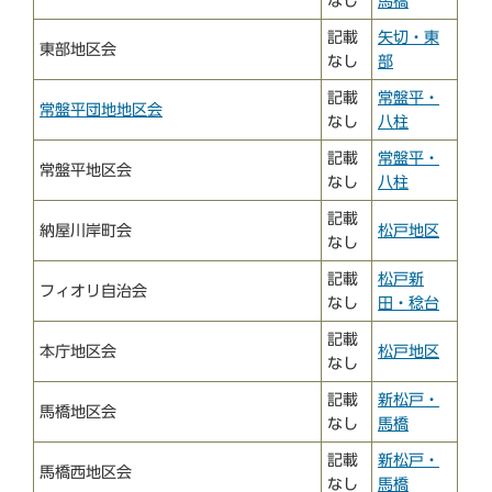
なし
馬橋
記載
矢切・東
東部地区会
なし
部
記載
常盤平・
常盤平団地地区会
なし
八柱
記載
常盤平・
常盤平地区会
なし
八柱
記載
納屋川岸町会
松戸地区
なし
記載
松戸新
フィオリ自治会
なし
田・稔台
記載
本庁地区会
松戸地区
なし
記載
新松戸・
馬橋地区会
なし
馬橋
記載
新松戸・
馬橋西地区会
なし
馬橋