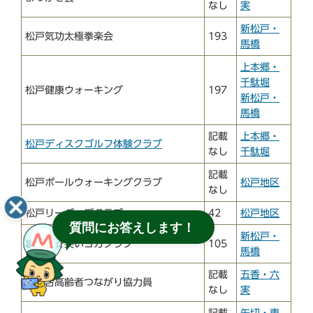
なし
実
新松戸・
松戸気功太極拳楽会
193
馬橋
上本郷・
千駄堀
松戸健康ウォーキング
197
新松戸・
馬橋
記載
上本郷・
松戸ディスクゴルフ体験クラブ
なし
千駄堀
記載
松戸ポールウォーキングクラブ
松戸地区
なし
松戸リーダーズクラブ
42
松戸地区
質問にお答えします！
新松戸・
まつど☆笑いヨガクラブ
105
馬橋
記載
五香・六
松飛台高齢者つながり協力員
なし
実
記載
矢切・東