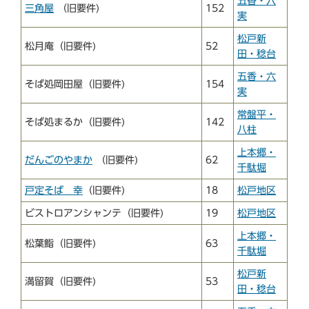
五香・六
三角屋
（旧要件)
152
実
松戸新
松月庵（旧要件)
52
田・稔台
五香・六
そば処岡田屋（旧要件)
154
実
常盤平・
そば処まるか（旧要件)
142
八柱
上本郷・
だんごのやまか
（旧要件)
62
千駄堀
戸定そば 幸
（旧要件)
18
松戸地区
ビストロアンシャンテ（旧要件)
19
松戸地区
上本郷・
松葉鮨（旧要件)
63
千駄堀
松戸新
満留賀（旧要件)
53
田・稔台