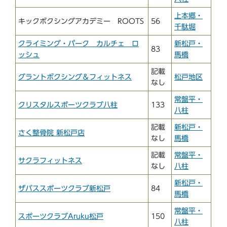
上本郷・
キックボクシングアカデミー ROOTS
56
千駄堀
クライミング・パーク カルチェ ロ
新松戸・
83
ッシュ
馬橋
記載
グラントボクシング＆フィットネス
松戸地区
なし
常盤平・
クリスタルスポーツクラブ八柱
133
八柱
記載
新松戸・
さく整骨院 新松戸店
なし
馬橋
記載
常盤平・
サクラフィットネス
なし
八柱
新松戸・
ザバススポーツクラブ新松戸
84
馬橋
常盤平・
スポーツクラブAruku松戸
150
八柱