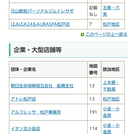
記載
五香・六
元山駅前パーソナルジムトレサポ
なし
実
LEALEA24＆AURASPA松戸店
7
松戸地区
このページの上へ戻る
企業・大型店舗等
地図
団体・企業名
該当地区
番号
上本郷・
朝日生命保険相互会社 船橋支社
12
千駄堀
アトレ松戸店
13
松戸地区
小金・小
アルフレッサ 松戸事業所
191
金原
小金・小
イオン北小金店
114
金原