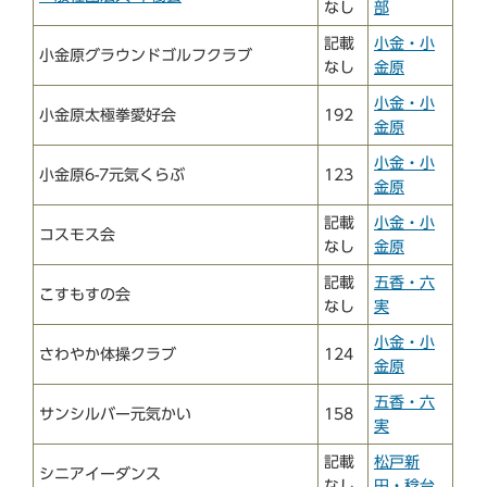
なし
部
記載
小金・小
小金原グラウンドゴルフクラブ
なし
金原
小金・小
小金原太極拳愛好会
192
金原
小金・小
小金原6-7元気くらぶ
123
金原
記載
小金・小
コスモス会
なし
金原
記載
五香・六
こすもすの会
なし
実
小金・小
さわやか体操クラブ
124
金原
五香・六
サンシルバー元気かい
158
実
記載
松戸新
シニアイーダンス
なし
田・稔台