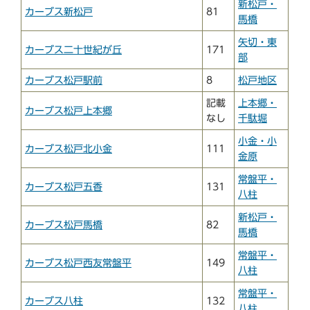
新松戸・
カーブス新松戸
81
馬橋
矢切・東
カーブス二十世紀が丘
171
部
カーブス松戸駅前
8
松戸地区
記載
上本郷・
カーブス松戸上本郷
なし
千駄堀
小金・小
カーブス松戸北小金
111
金原
常盤平・
カーブス松戸五香
131
八柱
新松戸・
カーブス松戸馬橋
82
馬橋
常盤平・
カーブス松戸西友常盤平
149
八柱
常盤平・
カーブス八柱
132
八柱