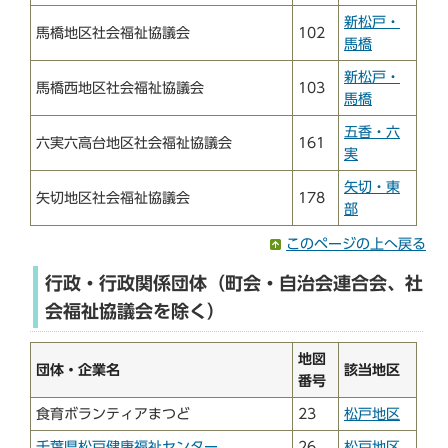
新松戸・
馬橋地区社会福祉協議会
102
馬橋
新松戸・
馬橋西地区社会福祉協議会
103
馬橋
五香・六
六実六高台地区社会福祉協議会
161
実
矢切・東
矢切地区社会福祉協議会
178
部
このページの上へ戻る
行政・行政関係団体（町会・自治会連合会、社
会福祉協議会を除く）
地図
団体・企業名
該当地区
番号
食育ボランティアまつど
23
松戸地区
千葉県松戸健康福祉センター
26
松戸地区