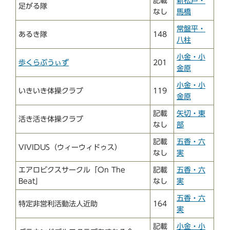
記載
新松戸・
足がる隊
なし
馬橋
常盤平・
あるき隊
148
八柱
小金・小
歩くらぶうぃず
201
金原
小金・小
いきいき体操クラブ
119
金原
記載
矢切・東
活き活き体操クラブ
なし
部
記載
五香・六
VIVIDUS（ウィーウィドゥス）
なし
実
エアロビクスサークル「On The
記載
五香・六
Beat」
なし
実
五香・六
特定非営利活動法人近助
164
実
記載
小金・小