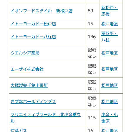
新松戸・
イオンフードスタイル 新松戸店
89
馬橋
イトーヨーカドー松戸店
15
松戸地区
常盤平・
イトーヨーカドー八柱店
136
八柱
記載
ウエルシア薬局
松戸地区
なし
記載
エーザイ株式会社
松戸地区
なし
記載
大塚製薬千葉出張所
松戸地区
なし
記載
きずなホールディングス
松戸地区
なし
クリエイティブワールド 北小金ボウ
小金・小
115
ル
金原
京葉ガス
16
松戸地区