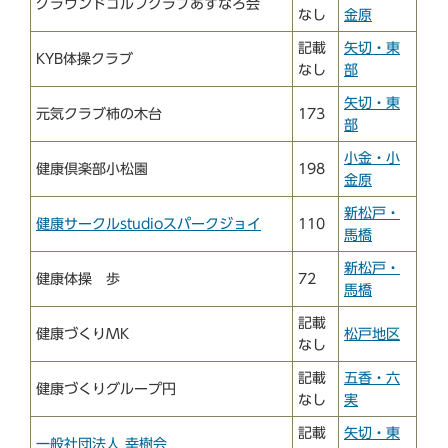
グラウンドゴルフクラブあすなろ会
なし
金原
記載
矢切・東
KYB体操クラブ
なし
部
矢切・東
元気クラブ柿の木台
173
部
小金・小
健康倶楽部小松園
198
金原
新松戸・
健康サークルstudioスパークジョイ
110
馬橋
新松戸・
健康体操 歩
72
馬橋
記載
健康づくりMK
松戸地区
なし
記載
五香・六
健康づくりグループ円
なし
実
記載
矢切・東
一般社団法人 幸樹会