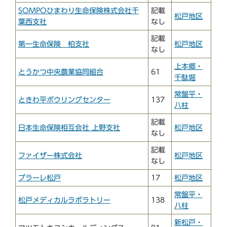
SOMPOひまわり生命保険株式会社千
記載
松戸地区
葉西支社
なし
記載
第一生命保険 柏支社
松戸地区
なし
上本郷・
とうかつ中央農業協同組合
61
千駄堀
常盤平・
ときわ平ボウリングセンター
137
八柱
記載
日本生命保険相互会社 上野支社
松戸地区
なし
記載
ファイザー株式会社
松戸地区
なし
プラーレ松戸
17
松戸地区
常盤平・
松戸メディカルラボラトリー
138
八柱
新松戸・