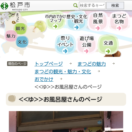
こ
サ
このページの本文へ移動
の
イ
ペ
ト
ー
メ
ジ
ニ
の
ュ
先
ー
頭
こ
サイトメニューここまで
で
こ
トップページ
まつどの魅力
す
か
まつどの観光・魅力・文化
ら
おでかけ
<<ゆ>>お風呂屋さんのページ
本
<<ゆ>>お風呂屋さんのページ
文
こ
こ
か