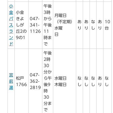
小
午後
金
小金
3時
月曜日
バ
きよ
047-
から
（不定期）
あ
あ
な
あ
10
ス
しが
341-
午後
水曜
り
り
し
り
台
ラ
丘2の
1126
11
日
ン
9の1
時ま
ド
で
午後
2時
30
分か
宮
047-
松戸
ら午
水曜日
な
な
な
あ
な
前
362-
1766
後9
木曜日
し
し
し
り
し
湯
2819
時
30
分ま
で