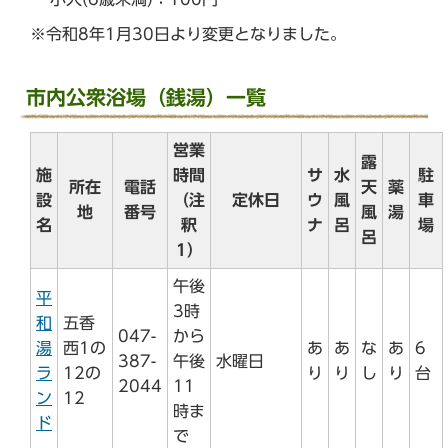
※令和8年1月30日より変更となりました。
市内公衆浴場（銭湯）一覧
営業
露
施
時間
サ
水
駐
所在
電話
天
薬
設
（注
定休日
ウ
風
車
地
番号
風
湯
名
釈
ナ
呂
場
呂
1）
午後
平
3時
和
五香
047-
から
湯
西1の
あ
あ
な
あ
6
387-
午後
水曜日
ラ
12の
り
り
し
り
台
2044
11
ン
12
時ま
ド
で