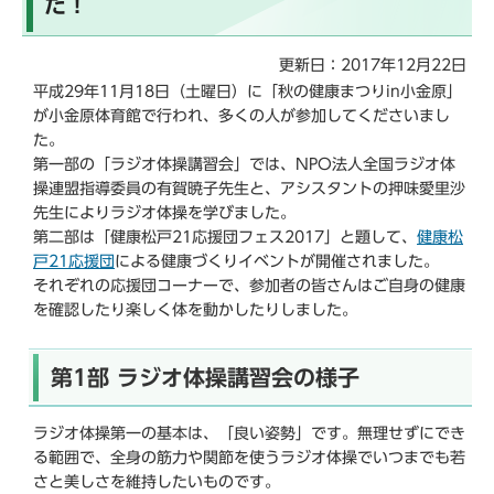
た！
こ
か
更新日：2017年12月22日
ら
平成29年11月18日（土曜日）に「秋の健康まつりin小金原」
が小金原体育館で行われ、多くの人が参加してくださいまし
た。
第一部の「ラジオ体操講習会」では、NPO法人全国ラジオ体
操連盟指導委員の有賀暁子先生と、アシスタントの押味愛里沙
先生によりラジオ体操を学びました。
第二部は「健康松戸21応援団フェス2017」と題して、
健康松
戸21応援団
による健康づくりイベントが開催されました。
それぞれの応援団コーナーで、参加者の皆さんはご自身の健康
を確認したり楽しく体を動かしたりしました。
第1部 ラジオ体操講習会の様子
ラジオ体操第一の基本は、「良い姿勢」です。無理せずにでき
る範囲で、全身の筋力や関節を使うラジオ体操でいつまでも若
さと美しさを維持したいものです。