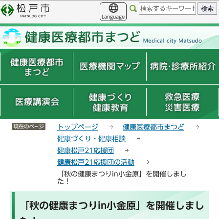
こ
サ
このページの本文へ移動
の
イ
Language
ペ
ト
ー
メ
ジ
ニ
の
ュ
先
ー
頭
こ
で
こ
す
か
ら
サイトメニューここまで
トップページ
健康医療都市まつど
健康づくり・健康相談
健康松戸21応援団
健康松戸21応援団の活動
「秋の健康まつりin小金原」を開催しまし
た！
本
「秋の健康まつりin小金原」を開催しまし
文
こ