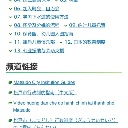
04. 国民健康保险
05. 税金
06. 加入町会，自治会
07. 学习下水道的使用方法
08. 怀孕及分娩的流程
09. 临时儿童托管
10. 保育园，幼儿园入园指南
11. 课后儿童俱乐部
12. 日本的教育制度
13. 创业援助与劳动支援
频道链接
Matsudo City Insitution Guides
松戸市行政制度指南（中文版）
Video huong dan che do hanh chinh tai thanh pho
Matsudo
松戸市（まつどし）行政制度（ぎょうせいせいど）
のご案内（あんない）