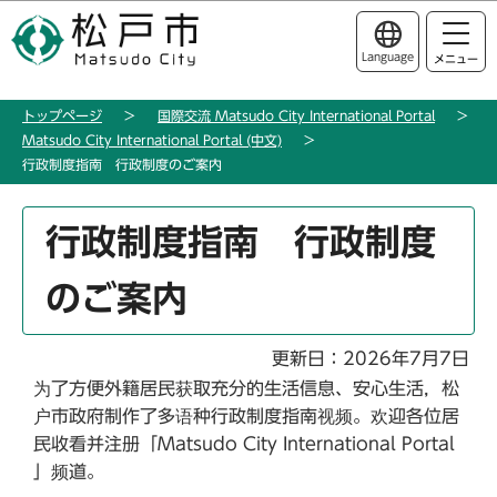
こ
このページの本文へ移動
の
Language
メニュー
ペ
ー
トップページ
国際交流 Matsudo City International Portal
ジ
Matsudo City International Portal (中文)
の
行政制度指南 行政制度のご案内
先
頭
本
行政制度指南 行政制度
で
文
す
こ
のご案内
こ
か
ら
更新日：2026年7月7日
为了方便外籍居民获取充分的生活信息、安心生活，松
户市政府制作了多语种行政制度指南视频。欢迎各位居
民收看并注册「Matsudo City International Portal
」频道。