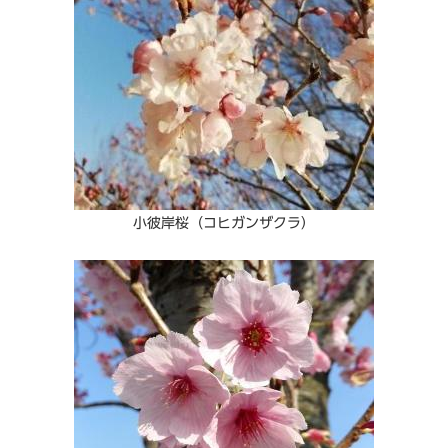
小彼岸桜（コヒガンザクラ）