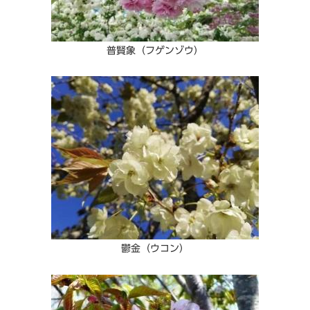
普賢象（フゲンゾウ）
鬱金（ウコン）