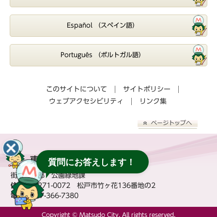
Español （スペイン語）
Português （ポルトガル語）
このサイトについて
サイトポリシー
ウェブアクセシビリティ
リンク集
東松戸ゆいの花公園
質問にお答えします！
街づくり部 公園緑地課
住所：
〒271-0072 松戸市竹ヶ花136番地の2
電話：
047-366-7380
Copyright © Matsudo City, All rights reserved.