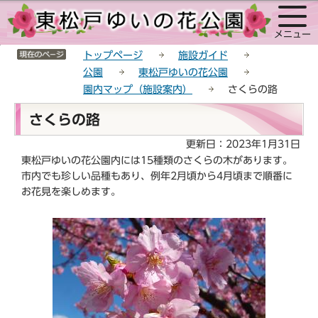
こ
サ
このページの本文へ移動
の
イ
メニュー
ペ
ト
サイトメニューここまで
ー
メ
トップページ
施設ガイド
ジ
ニ
公園
東松戸ゆいの花公園
の
ュ
園内マップ（施設案内）
さくらの路
先
ー
本
頭
こ
さくらの路
文
で
こ
こ
更新日：2023年1月31日
す
か
こ
東松戸ゆいの花公園内には15種類のさくらの木があります。
ら
か
市内でも珍しい品種もあり、例年2月頃から4月頃まで順番に
ら
お花見を楽しめます。