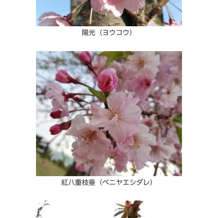
陽光（ヨウコウ）
紅八重枝垂（ベニヤエシダレ）