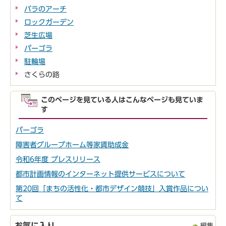
バラのアーチ
ロックガーデン
芝生広場
パーゴラ
駐輪場
さくらの路
このページを見ている人はこんなページも見ていま
す
パーゴラ
障害者グループホーム等家賃助成金
令和6年度 プレスリリース
都市計画情報のインターネット提供サービスについて
第20回「まちの活性化・都市デザイン競技」入賞作品につい
て
お気に入り
編集