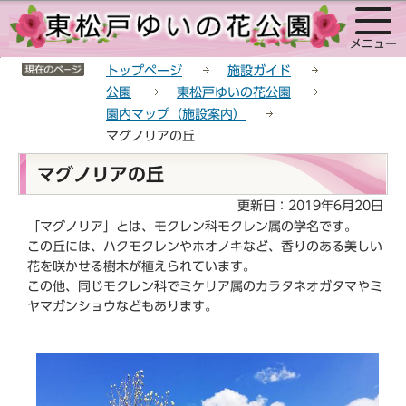
こ
サ
このページの本文へ移動
の
イ
メニュー
ペ
ト
サイトメニューここまで
ー
メ
トップページ
施設ガイド
ジ
ニ
公園
東松戸ゆいの花公園
の
ュ
園内マップ（施設案内）
先
ー
マグノリアの丘
頭
こ
本
で
こ
マグノリアの丘
文
す
か
こ
更新日：2019年6月20日
ら
こ
「マグノリア」とは、モクレン科モクレン属の学名です。
か
この丘には、ハクモクレンやホオノキなど、香りのある美しい
ら
花を咲かせる樹木が植えられています。
この他、同じモクレン科でミケリア属のカラタネオガタマやミ
ヤマガンショウなどもあります。