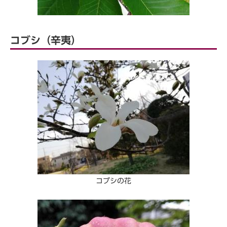
コブシ（辛夷）
コブシの花