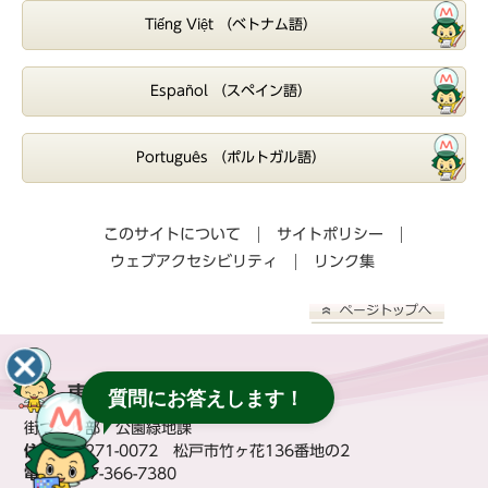
Tiếng Việt （ベトナム語）
Español （スペイン語）
Português （ポルトガル語）
このサイトについて
サイトポリシー
ウェブアクセシビリティ
リンク集
東松戸ゆいの花公園
質問にお答えします！
街づくり部 公園緑地課
住所：
〒271-0072 松戸市竹ヶ花136番地の2
電話：
047-366-7380