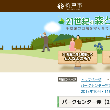
こ
サ
の
イ
ペ
ト
ー
メ
ジ
ニ
の
ュ
先
ー
頭
こ
で
こ
す
か
ら
サイトメニューここまで
トップページ
パークセンター発
2018年10月・1
本
パークセンター発【2
文
こ