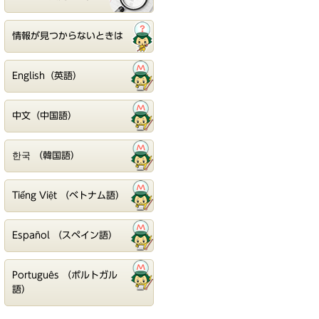
情報が見つからないときは
English（英語）
中文（中国語）
한국 （韓国語）
Tiếng Việt （ベトナム語）
Español （スペイン語）
Português （ポルトガル
語）