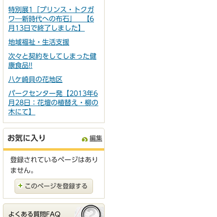
特別展1「プリンス・トクガ
ワ―新時代への布石」 【6
月13日で終了しました】
地域福祉・生活支援
次々と契約をしてしまった健
康食品!!
八ケ崎貝の花地区
パークセンター発【2013年6
月28日：花壇の植替え・柳の
木にて】
お気に入り
編集
登録されているページはあり
ません。
このページを登録する
よくある質問FAQ