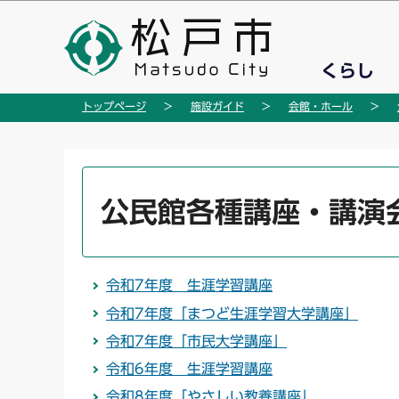
こ
の
ペ
くらし
ー
ジ
トップページ
施設ガイド
会館・ホール
の
先
頭
本
で
文
公民館各種講座・講演
す
こ
こ
か
令和7年度 生涯学習講座
ら
令和7年度「まつど生涯学習大学講座」
令和7年度「市民大学講座」
令和6年度 生涯学習講座
令和8年度「やさしい教養講座」