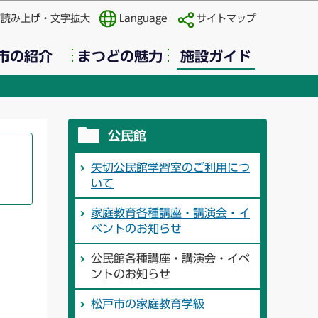
声読み上げ・文字拡大
Language
サイトマップ
市の紹介
まつどの魅力
施設ガイド
公民館
矢切公民館学習室のご利用につ
いて
家庭教育各種講座・講演会・イ
ベントのお知らせ
公民館各種講座・講演会・イベ
ントのお知らせ
松戸市の家庭教育学級