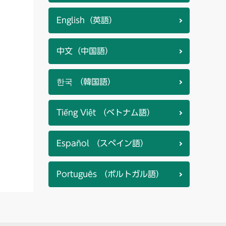
English（英語）
中文（中国語）
한국 （韓国語）
Tiếng Việt （ベトナム語）
Español （スペイン語）
Português （ポルトガル語）