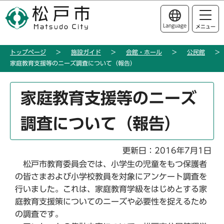
こ
このページの本文へ移動
の
Language
メニュー
ペ
ー
トップページ
施設ガイド
会館・ホール
公民館
ジ
家庭教育支援等のニーズ調査について（報告）
の
先
本
頭
家庭教育支援等のニーズ
文
で
こ
す
調査について（報告）
こ
か
ら
更新日：2016年7月1日
松戸市教育委員会では、小学生の児童をもつ保護者
の皆さまおよび小学校教員を対象にアンケート調査を
行いました。これは、家庭教育学級をはじめとする家
庭教育支援策についてのニーズや必要性を捉えるため
の調査です。