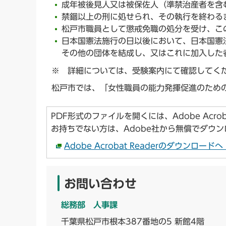
成年被後見人又は被保佐人（準禁治産者を含
禁錮以上の刑に処せられ、その執行を終わる
松戸市職員として懲戒免職の処分を受け、こ
日本国憲法施行の日以後において、日本国憲
その他の団体を結成し、又はこれに加入した
※ 詳細については、受験案内にて確認してく
松戸市では、「女性職員の能力発揮促進のため
PDF形式のファイルを開くには、Adobe Acroba
お持ちでない方は、Adobe社から無償でダウ
Adobe Acrobat Readerのダウンロー
お問い合わせ
総務部 人事課
千葉県松戸市根本387番地の5 新館4階