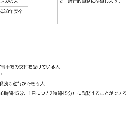
見込みの人
で一般行政事務に従事します。
成28年度卒
障害者手帳の交付を受けている人
。）
に職務の遂行ができる人
38時間45分、1日につき7時間45分）に勤務することができ