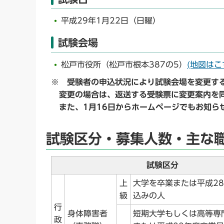
平成29年1月22日（日曜）
試験会場
松戸市役所（松戸市根本387の5）
(地図は
※ 受験者の申込状況により試験会場を変更す
変更の場合は、返送する受験票に変更案内を同
また、1月16日からホームページでもお知ら
試験区分・募集人数・主な
試験区分
上
大学を卒業または平成2
級
込みの人
行
身体障害者
短期大学もしくは高等専
政