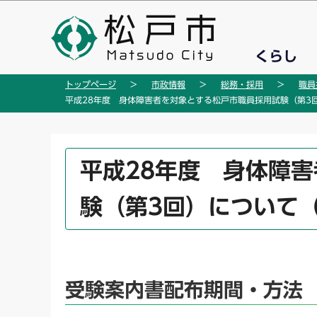
こ
の
ペ
くらし
ー
ジ
トップページ
市政情報
総務・採用
職員
の
平成28年度 身体障害者を対象とする松戸市職員採用試験（第3
先
頭
で
本
平成28年度 身体障
す
文
こ
験（第3回）について
こ
か
ら
受験案内書配布期間・方法