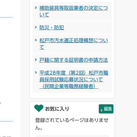
補助装具等取扱業者の決定につ
いて
防災・防犯
松戸市汚水適正処理構想につい
て
戸籍に関する証明書の申請方法
平成28年度（第2回）松戸市職
員採用試験応募状況について
（民間企業等職務経験者）
。
お気に入り
編集
登録されているページはありませ
ん。