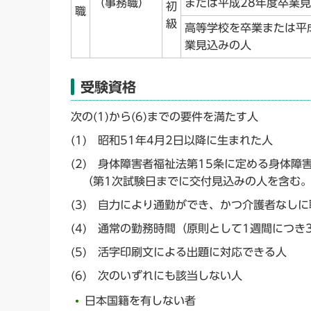
（事務職）
または平成28年度卒業
初
職
級
高等学校を卒業または平
業見込みの人
受験資格
次の(1)から(6)までの要件を満たす人
(1) 昭和51年4月2日以降に生まれた人
(2) 身体障害者福祉法第15条に定める身体
（第1次試験日までに交付見込みの人を含む
(3) 自力により通勤ができ、かつ介護者なし
(4) 通常の勤務時間（原則として1週間につき
(5) 活字印刷文による出題に対応できる人
(6) 次のいずれにも該当しない人
日本国籍を有しない者