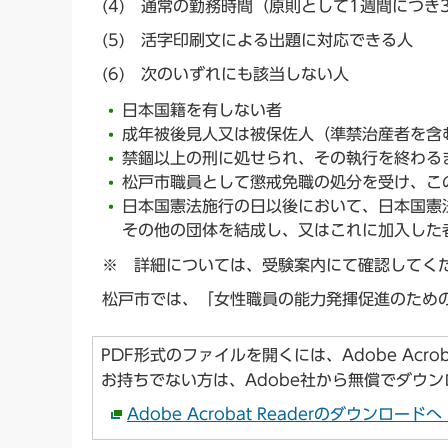
(4) 通常の勤務時間（原則として1週間につき
(5) 活字印刷文による出題に対応できる人
(6) 次のいずれにも該当しない人
日本国籍を有しない者
成年被後見人又は被保佐人（準禁治産者を含
禁錮以上の刑に処せられ、その執行を終わる
松戸市職員として懲戒免職の処分を受け、こ
日本国憲法施行の日以後において、日本国憲
その他の団体を結成し、又はこれに加入した
※ 詳細については、受験案内にて確認してく
松戸市では、「女性職員の能力発揮促進のため
PDF形式のファイルを開くには、Adobe Acroba
お持ちでない方は、Adobe社から無償でダウ
Adobe Acrobat Readerのダウンロー