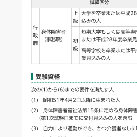
試験区分
上
大学を卒業または平成2
級
込みの人
行
身体障害者
短期大学もしくは高等専
政
（事務職）
または平成28年度卒業
初
職
級
高等学校を卒業または平
業見込みの人
受験資格
次の(1)から(6)までの要件を満たす人
(1) 昭和51年4月2日以降に生まれた人
(2) 身体障害者福祉法第15条に定める身体
（第1次試験日までに交付見込みの人を含む
(3) 自力により通勤ができ、かつ介護者なし