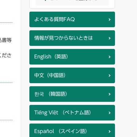
よくある質問FAQ
情報が見つからないときは
込書等
くださ
English（英語）
中文（中国語）
한국 （韓国語）
Tiếng Việt （ベトナム語）
Español （スペイン語）