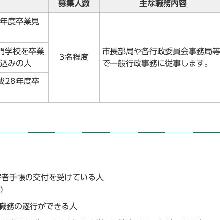
募集人数
主な職務内容
8年度卒業見
門学校を卒業
市長部局や各行政委員会事務局等
3名程度
見込みの人
で一般行政事務に従事します。
成28年度卒
障害者手帳の交付を受けている人
。）
に職務の遂行ができる人