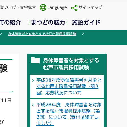
声読み上げ・文字拡大
Language
サイトマップ
市の紹介
まつどの魅力
施設ガイド
身体障害者を対象とする松戸市職員採用試験
身体障害者を対象とする
験
松戸市職員採用試験
平成28年度身体障害者を対象と
する松戸市職員採用試験（第3
回）応募状況について
月11日
平成28年度 身体障害者を対象
とする松戸市職員採用試験（第
3回）について（受付は終了し
び
ました）