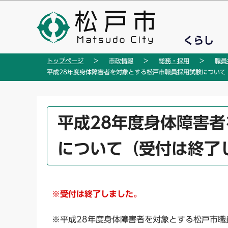
こ
の
ペ
くらし
ー
ジ
トップページ
市政情報
総務・採用
職員
の
平成28年度身体障害者を対象とする松戸市職員採用試験について
先
頭
で
本
平成28年度身体障害
す
文
こ
について（受付は終了
こ
か
ら
※受付は終了しました。
※平成28年度身体障害者を対象とする松戸市職