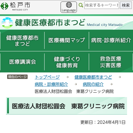
こ
サ
このページの本文へ移動
の
イ
Language
ペ
ト
ー
メ
ジ
ニ
の
ュ
先
ー
頭
こ
で
こ
す
か
ら
サイトメニューここまで
トップページ
健康医療都市まつど
病院・診療所紹介
病院の紹介
医療法人財団松圓会 東葛クリニック病院
本
医療法人財団松圓会 東葛クリニック病院
文
こ
こ
更新日：2024年4月1日
か