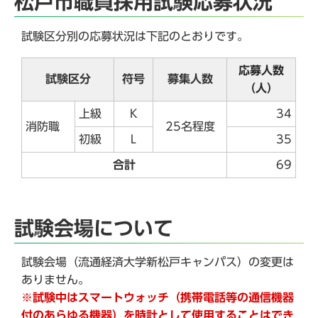
松戸市職員採用試験応募状況
試験区分別の応募状況は下記のとおりです。
応募人数
試験区分
符号
募集人数
（人）
上級
K
34
消防職
25名程度
初級
L
35
合計
69
試験会場について
試験会場（流通経済大学新松戸キャンパス）の変更は
ありません。
※試験中はスマートウォッチ（携帯電話等の通信機器
付のあらゆる機器）を時計として使用することはでき