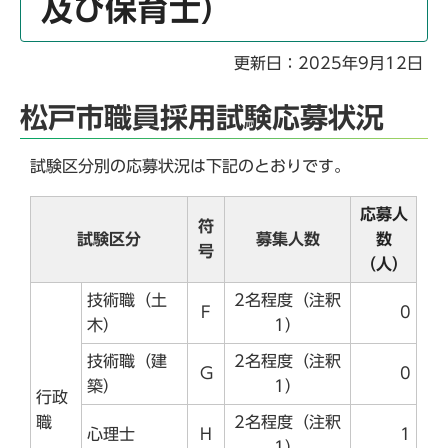
及び保育士）
更新日：2025年9月12日
松戸市職員採用試験応募状況
試験区分別の応募状況は下記のとおりです。
応募人
符
試験区分
募集人数
数
号
（人）
技術職（土
2名程度（注釈
F
0
木）
1）
技術職（建
2名程度（注釈
G
0
築）
1）
行政
職
2名程度（注釈
心理士
H
1
1）