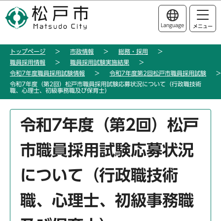
こ
このページの本文へ移動
の
Language
メニュー
ペ
ー
トップページ
市政情報
総務・採用
ジ
職員採用情報
職員採用試験実施結果
の
令和7年度職員採用試験情報
令和7年度第2回松戸市職員採用試験
先
令和7年度（第2回）松戸市職員採用試験応募状況について（行政職技術
職、心理士、初級事務職及び保育士）
頭
で
本
す
令和7年度（第2回）松戸
文
こ
市職員採用試験応募状況
こ
か
について（行政職技術
ら
職、心理士、初級事務職