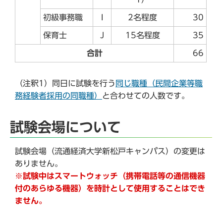
初級事務職
I
2名程度
30
保育士
J
15名程度
35
合計
66
（注釈1）同日に試験を行う
同じ職種（民間企業等職
務経験者採用の同職種）
と合わせての人数です。
試験会場について
試験会場（流通経済大学新松戸キャンパス）の変更は
ありません。
※試験中はスマートウォッチ（携帯電話等の通信機器
付のあらゆる機器）を時計として使用することはでき
ません。