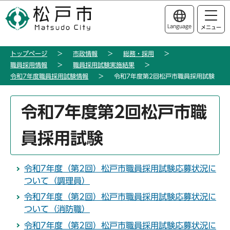
こ
このページの本文へ移動
の
Language
メニュー
ペ
ー
トップページ
市政情報
総務・採用
ジ
職員採用情報
職員採用試験実施結果
の
令和7年度職員採用試験情報
令和7年度第2回松戸市職員採用試験
先
頭
本
令和7年度第2回松戸市職
で
文
す
こ
員採用試験
こ
か
ら
令和7年度（第2回）松戸市職員採用試験応募状況に
ついて（調理員）
令和7年度（第2回）松戸市職員採用試験応募状況に
ついて（消防職）
令和7年度（第2回）松戸市職員採用試験応募状況に