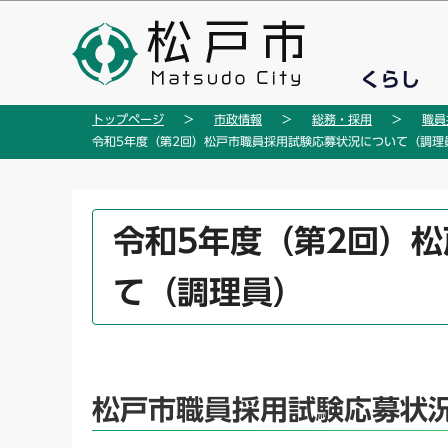
こ
の
ペ
くらし
ー
ジ
トップページ
市政情報
総務・採用
職員
の
令和5年度（第2回）松戸市職員採用試験応募状況について（調理
先
頭
で
本
令和5年度（第2回）
す
文
こ
て（調理員）
こ
か
ら
松戸市職員採用試験応募状