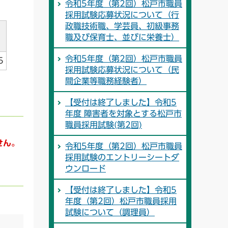
令和5年度（第2回）松戸市職員
採用試験応募状況について（行
政職技術職、学芸員、初級事務
職及び保育士、並びに栄養士）
令和5年度（第2回）松戸市職員
5
採用試験応募状況について（民
間企業等職務経験者）
【受付は終了しました】令和5
年度 障害者を対象とする松戸市
職員採用試験(第2回)
せん。
令和5年度（第2回）松戸市職員
採用試験のエントリーシートダ
ウンロード
【受付は終了しました】令和5
年度（第2回）松戸市職員採用
試験について（調理員）