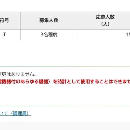
応募人数
符号
募集人数
（人）
T
3名程度
1
変更はありません。
信機器付のあらゆる機器）を時計として使用することはできま
いて（調理員）