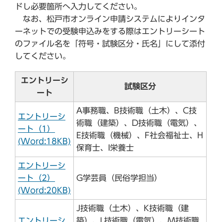
ドし必要箇所へ入力してください。
なお、松戸市オンライン申請システムによりインタ
ーネットでの受験申込みをする際はエントリーシート
のファイル名を「符号・試験区分・氏名」にして添付
してください。
エントリーシ
試験区分
ート
A事務職、B技術職（土木）、C技
エントリーシ
術職（建築）、D技術職（電気）、
ート（1）
E技術職（機械）、F社会福祉士、H
(Word:18KB)
保育士、I栄養士
エントリーシ
ート（2）
G学芸員（民俗学担当）
(Word:20KB)
J技術職（土木）、K技術職（建
エントリーシ
築）、L技術職（電気）、M技術職