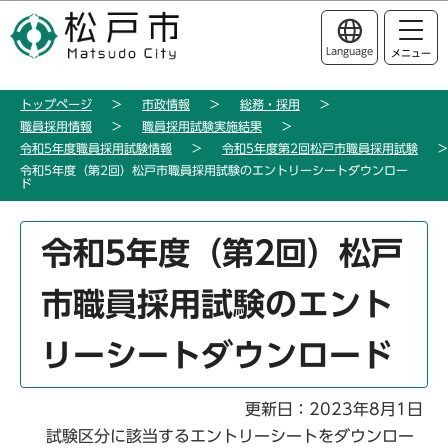
こ
このページの本文へ移動
の
Language
メニュー
ペ
ー
トップページ
市政情報
総務・採用
ジ
職員採用情報
職員採用試験実施結果
の
令和5年度職員採用試験情報
令和5年度第2回松戸市職員採用試験
先
令和5年度（第2回）松戸市職員採用試験のエントリーシートダウンロー
ド
頭
で
本
す
令和5年度（第2回）松戸
文
こ
市職員採用試験のエント
こ
か
リーシートダウンロード
ら
更新日：2023年8月1日
試験区分に該当するエントリーシートをダウンロー