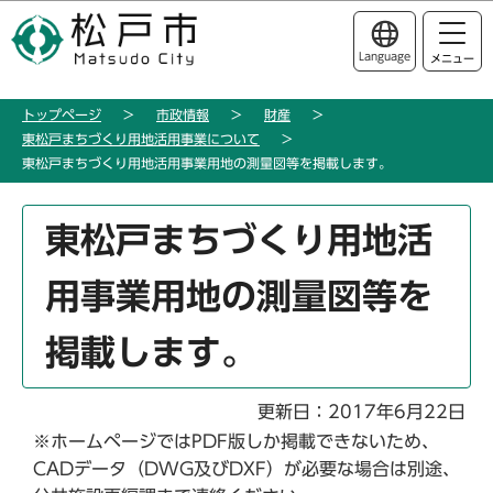
こ
このページの本文へ移動
の
Language
メニュー
ペ
ー
トップページ
市政情報
財産
ジ
東松戸まちづくり用地活用事業について
の
東松戸まちづくり用地活用事業用地の測量図等を掲載します。
先
頭
本
東松戸まちづくり用地活
で
文
す
こ
用事業用地の測量図等を
こ
か
掲載します。
ら
更新日：2017年6月22日
※ホームページではPDF版しか掲載できないため、
CADデータ（DWG及びDXF）が必要な場合は別途、