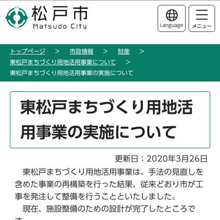
こ
このページの本文へ移動
の
Language
メニュー
ペ
ー
トップページ
市政情報
財産
ジ
東松戸まちづくり用地活用事業について
の
東松戸まちづくり用地活用事業の実施について
先
頭
本
東松戸まちづくり用地活
で
文
す
こ
用事業の実施について
こ
か
ら
更新日：2020年3月26日
東松戸まちづくり用地活用事業は、手法の見直しを
含めた事業の再構築を行った結果、従来どおり市が工
事を発注して整備を行うことといたしました。
現在、施設整備のための設計が完了したところで