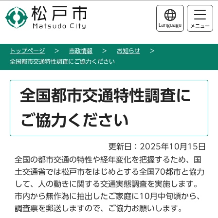
こ
このページの本文へ移動
の
Language
メニュー
ペ
ー
トップページ
市政情報
お知らせ
ジ
全国都市交通特性調査にご協力ください
の
先
本
頭
全国都市交通特性調査に
文
で
こ
す
ご協力ください
こ
か
ら
更新日：2025年10月15日
全国の都市交通の特性や経年変化を把握するため、国
土交通省では松戸市をはじめとする全国70都市と協力
して、人の動きに関する交通実態調査を実施します。
市内から無作為に抽出したご家庭に10月中旬頃から、
調査票を郵送しますので、ご協力お願いします。