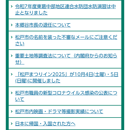
令和7年度東葛中部地区連合水防団水防演習は中
止となりました
本郷谷市長の退任について
松戸市の名前を装った不審なメールにご注意くだ
さい
重要土地等調査法について（内閣府からのお知ら
せ）
「松戸まつりイン2025」が10月4日(土曜)・5日
(日曜)に開催しました
松戸市職員の新型コロナウイルス感染の公表につ
いて
松戸市内映画・ドラマ等撮影実績について
日本に帰国・入国された方へ