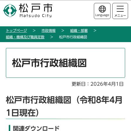
こ
このページの本文へ移動
の
Language
メニュー
ペ
ー
トップページ
市政情報
組織・部署
ジ
組織・機構及び職員定数
松戸市行政組織図
の
先
本
頭
文
松戸市行政組織図
で
こ
す
こ
か
更新日：2026年4月1日
ら
松戸市行政組織図（令和8年4月
1日現在）
関連ダウンロード