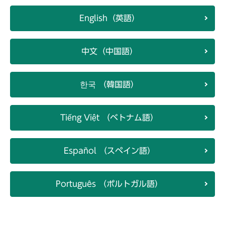
English（英語）
中文（中国語）
한국 （韓国語）
Tiếng Việt （ベトナム語）
Español （スペイン語）
Português （ポルトガル語）