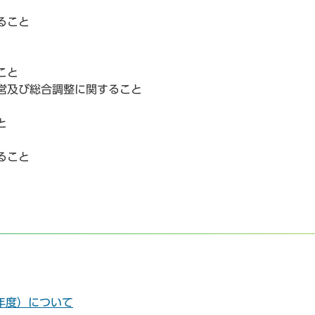
ること
こと
営及び総合調整に関すること
と
ること
年度）について