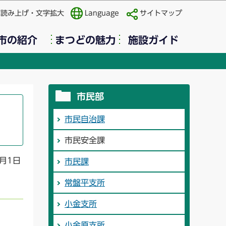
声読み上げ・文字拡大
Language
サイトマップ
市の紹介
まつどの魅力
施設ガイド
市民部
市民自治課
市民安全課
月1日
市民課
常盤平支所
小金支所
小金原支所