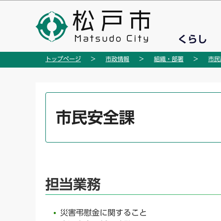
こ
の
ペ
くらし
ー
ジ
トップページ
市政情報
組織・部署
市民
の
先
頭
本
で
文
市民安全課
す
こ
こ
か
ら
担当業務
災害弔慰金に関すること