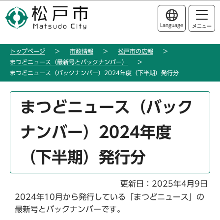
こ
このページの本文へ移動
の
Language
メニュー
ペ
ー
トップページ
市政情報
松戸市の広報
ジ
まつどニュース（最新号とバックナンバー）
の
まつどニュース（バックナンバー）2024年度（下半期）発行分
先
頭
本
まつどニュース（バック
で
文
す
こ
ナンバー）2024年度
こ
か
（下半期）発行分
ら
更新日：2025年4月9日
2024年10月から発行している「まつどニュース」の
最新号とバックナンバーです。