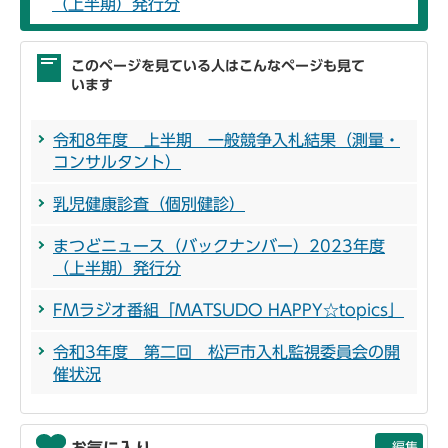
（上半期）発行分
このページを見ている人はこんなページも見て
います
令和8年度 上半期 一般競争入札結果（測量・
コンサルタント）
乳児健康診査（個別健診）
まつどニュース（バックナンバー）2023年度
（上半期）発行分
FMラジオ番組「MATSUDO HAPPY☆topics」
令和3年度 第二回 松戸市入札監視委員会の開
催状況
お気に入り
編集