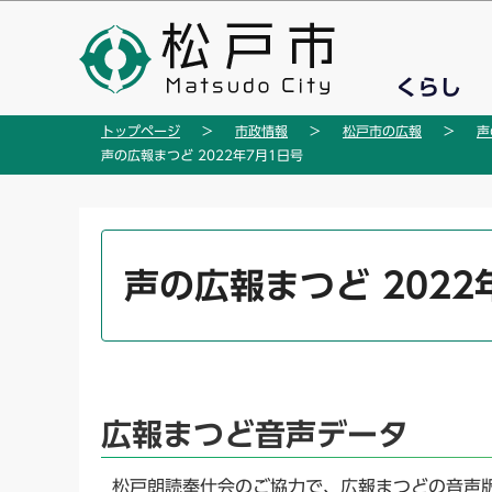
こ
の
ペ
くらし
ー
ジ
トップページ
市政情報
松戸市の広報
声
の
声の広報まつど 2022年7月1日号
先
頭
で
本
す
文
声の広報まつど 2022
こ
こ
か
ら
広報まつど音声データ
松戸朗読奉仕会のご協力で、広報まつどの音声