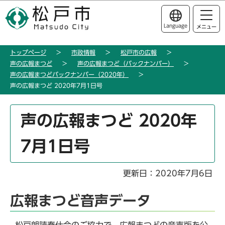
こ
このページの本文へ移動
の
Language
メニュー
ペ
ー
トップページ
市政情報
松戸市の広報
ジ
声の広報まつど
声の広報まつど（バックナンバー）
の
声の広報まつどバックナンバー（2020年）
先
声の広報まつど 2020年7月1日号
頭
で
本
声の広報まつど 2020年
す
文
こ
7月1日号
こ
か
ら
更新日：2020年7月6日
広報まつど音声データ
松戸朗読奉仕会のご協力で、広報まつどの音声版を公