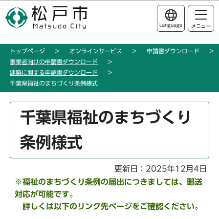
こ
このページの本文へ移動
の
Language
メニュー
ペ
ー
トップページ
オンラインサービス
申請書ダウンロード
ジ
事業者向けの申請書ダウンロード
の
建築に関する申請書ダウンロード
先
千葉県福祉のまちづくり条例様式
頭
で
本
千葉県福祉のまちづくり
す
文
こ
条例様式
こ
か
ら
更新日：2025年12月4日
※福祉のまちづくり条例の届出につきましては、郵送
対応が可能です。
詳しくは以下のリンク先ページをご確認ください。