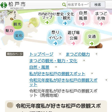
こ
サ
このページの本文へ移動
の
イ
ペ
ト
ー
メ
ジ
ニ
の
ュ
先
ー
頭
こ
サイトメニューここまで
で
こ
トップページ
まつどの魅力
す
か
まつどの観光・魅力・文化
ら
自然・風景
私が好きな松戸の景観スポット
令和元年度私が好きな松戸の景観スポ
ット
令和元年度私が好きな松戸の景観スポ
ット（馬橋地域）
本
令和元年度私が好きな松戸の景観スポ
文