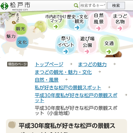
こ
サ
このページの本文へ移動
の
イ
ペ
ト
ー
メ
ジ
ニ
の
ュ
先
ー
頭
こ
サイトメニューここまで
で
こ
トップページ
まつどの魅力
す
か
まつどの観光・魅力・文化
ら
自然・風景
私が好きな松戸の景観スポット
平成30年度私が好きな松戸の景観スポ
ット
平成30年度私が好きな松戸の景観スポ
ット（小金地域）
本
平成30年度私が好きな松戸の景観ス
文