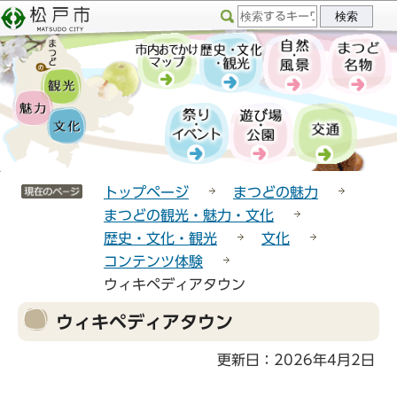
こ
サ
このページの本文へ移動
の
イ
ペ
ト
ー
メ
ジ
ニ
の
ュ
先
ー
頭
こ
サイトメニューここまで
で
こ
トップページ
まつどの魅力
す
か
まつどの観光・魅力・文化
ら
歴史・文化・観光
文化
コンテンツ体験
ウィキペディアタウン
本
ウィキペディアタウン
文
こ
更新日：2026年4月2日
こ