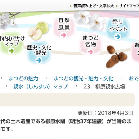
このページの本文へ移動
まつどの魅力
まつどの観光・魅力・文化
おで
親水（しんすい）マップ
23．柳原親水広場
更新日：2018年4月3日
代の土木遺産である柳原水閘（明治37年建設）が当時のま
場です。