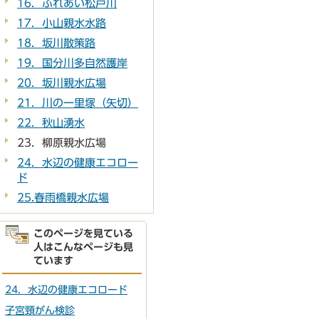
16．ふれあい松戸川
17．小山親水水路
18．坂川散策路
19．国分川多自然護岸
20．坂川親水広場
21．川の一里塚（矢切）
22．秋山湧水
23．柳原親水広場
24．水辺の健康エコロー
ド
25.春雨橋親水広場
このページを見ている
人はこんなページも見
ています
24．水辺の健康エコロード
子宮頸がん検診