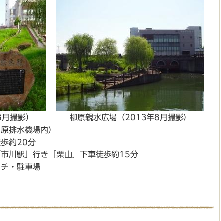
8月撮影）
柳原親水広場（2013年8月撮影）
柳原排水機場内）
歩約20分
市川駅」行き「栗山」下車徒歩約15分
ンチ・駐車場