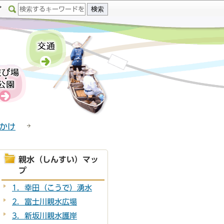
かけ
親水（しんすい）マッ
プ
1．幸田（こうで）湧水
2．富士川親水広場
3．新坂川親水護岸