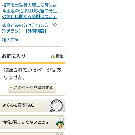
松戸市土砂等の埋立て等によ
る土壌の汚染及び災害の発生
の防止に関する条例について
家庭ごみの分け方出し方（分
別チラシ）【外国語版】
粗大ごみ
お気に入り
編集
登録されているページはあ
りません。
このページを登録する
よくある質問FAQ
情報が見つからないときは