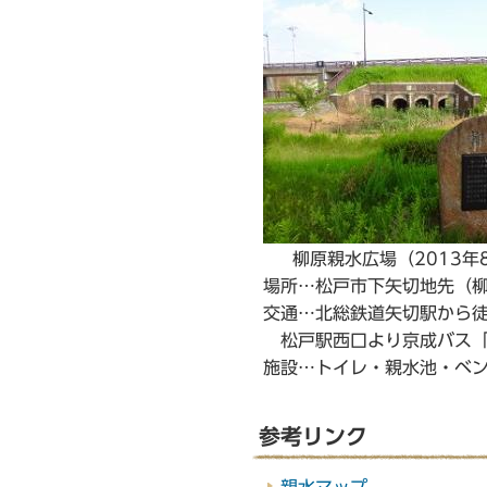
柳原親水広場（2013年
場所…松戸市下矢切地先（
交通…北総鉄道矢切駅から徒
松戸駅西口より京成バス「
施設…トイレ・親水池・ベ
参考リンク
親水マップ