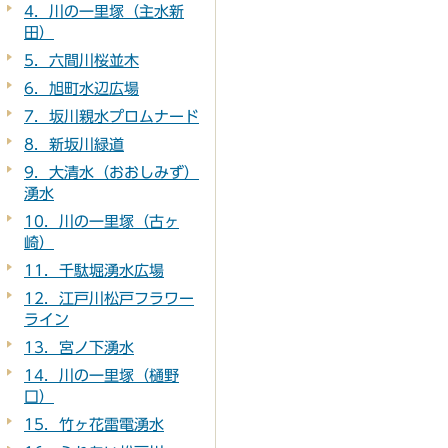
4．川の一里塚（主水新
田）
5．六間川桜並木
6．旭町水辺広場
7．坂川親水プロムナード
8．新坂川緑道
9．大清水（おおしみず）
湧水
10．川の一里塚（古ヶ
崎）
11．千駄堀湧水広場
12．江戸川松戸フラワー
ライン
13．宮ノ下湧水
14．川の一里塚（樋野
口）
15．竹ヶ花雷電湧水