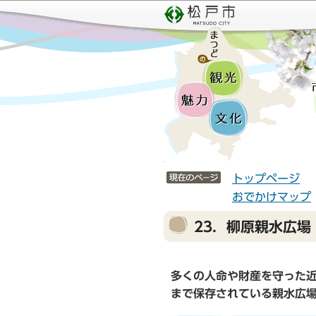
こ
サ
の
イ
ペ
ト
ー
メ
ジ
ニ
の
ュ
先
ー
頭
こ
で
こ
サイトメニューここまで
す
か
トップページ
ら
おでかけマップ
本
23．柳原親水広場
文
こ
こ
多くの人命や財産を守った近
か
まで保存されている親水広
ら