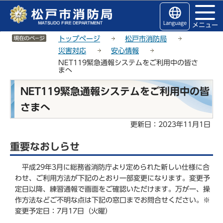
こ
サ
このページの本文へ移動
の
イ
Language
メニュー
ペ
ト
サイトメニューここまで
ー
メ
トップページ
松戸市消防局
ジ
ニ
災害対応
安心情報
の
ュ
NET119緊急通報システムをご利用中の皆さ
まへ
先
ー
頭
こ
本
NET119緊急通報システムをご利用中の皆
で
こ
文
す
か
さまへ
こ
ら
こ
更新日：2023年11月1日
か
ら
重要なおしらせ
平成29年3月に総務省消防庁より定められた新しい仕様に合
わせ、ご利用方法が下記のとおり一部変更になります。変更予
定日以降、練習通報で画面をご確認いただけます。万が一、操
作方法などご不明な点は下記の窓口までお問合せください。※
変更予定日：7月17日（火曜）