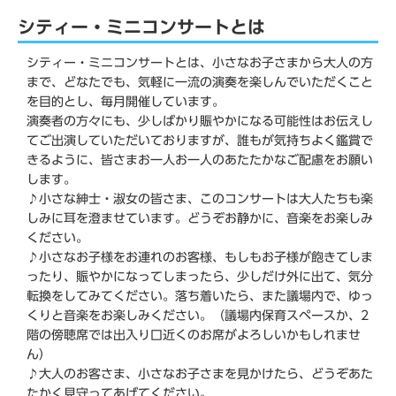
シティー・ミニコンサートとは
シティー・ミニコンサートとは、小さなお子さまから大人の方
まで、どなたでも、気軽に一流の演奏を楽しんでいただくこと
を目的とし、毎月開催しています。
演奏者の方々にも、少しばかり賑やかになる可能性はお伝えし
てご出演していただいておりますが、誰もが気持ちよく鑑賞で
きるように、皆さまお一人お一人のあたたかなご配慮をお願い
します。
♪小さな紳士・淑女の皆さま、このコンサートは大人たちも楽
しみに耳を澄ませています。どうぞお静かに、音楽をお楽しみ
ください。
♪小さなお子様をお連れのお客様、もしもお子様が飽きてしま
ったり、賑やかになってしまったら、少しだけ外に出て、気分
転換をしてみてください。落ち着いたら、また議場内で、ゆっ
くりと音楽をお楽しみください。（議場内保育スペースか、2
階の傍聴席では出入り口近くのお席がよろしいかもしれませ
ん）
♪大人のお客さま、小さなお子さまを見かけたら、どうぞあた
たかく見守ってあげてください。