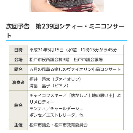
次回予告 第239回シティー・ミニコンサー
ト
日時
平成31年5月15日（水曜）12時15分から45分
会場
松戸市役所議会棟3階 松戸市議会議場
題名
五月の風薫る癒しのヴァイオリン小品コンサート
福井 啓太（ヴァイオリン）
演奏者
浦畠 晶子（ピアノ）
チャイコフスキー／「懐かしい土地の思い出」よ
りメロディー
曲名
モンティ／チャールダーシュ
ポンセ／エストレリータ、他
主催
松戸市議会・松戸市教育委員会