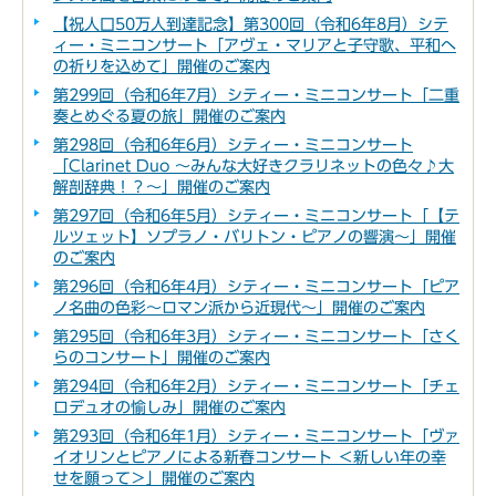
【祝人口50万人到達記念】第300回（令和6年8月）シテ
ィー・ミニコンサート「アヴェ・マリアと子守歌、平和へ
の祈りを込めて」開催のご案内
第299回（令和6年7月）シティー・ミニコンサート「二重
奏とめぐる夏の旅」開催のご案内
第298回（令和6年6月）シティー・ミニコンサート
「Clarinet Duo ～みんな大好きクラリネットの色々♪大
解剖辞典！？～」開催のご案内
第297回（令和6年5月）シティー・ミニコンサート「【テ
ルツェット】ソプラノ・バリトン・ピアノの響演～」開催
のご案内
第296回（令和6年4月）シティー・ミニコンサート「ピア
ノ名曲の色彩～ロマン派から近現代～」開催のご案内
第295回（令和6年3月）シティー・ミニコンサート「さく
らのコンサート」開催のご案内
第294回（令和6年2月）シティー・ミニコンサート「チェ
ロデュオの愉しみ」開催のご案内
第293回（令和6年1月）シティー・ミニコンサート「ヴァ
イオリンとピアノによる新春コンサート ＜新しい年の幸
せを願って＞」開催のご案内