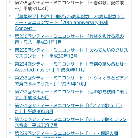
第238回シティー・ミニコンサート 「～春の歌、愛の歌
～」平成31年4月
【募集終了】松戸市制施行75周年記念 20周年記念シテ
ィー・ミニコンサート「20th anniversary Hall
Concert」
第236回シティー・ミニコンサート 「竹林を抜ける風の
音・尺八」平成31年1月
第235回シティー・ミニコンサート「 あわてん坊のクリス
マスコンサート」平成30年12月
第234回シティー・ミニコンサート「 音楽の詰め合わせ～
Assorted music～」平成30年11月
第233回シティー・ミニコンサート 「～ヴィオラとピアノ
で奏でる秋のうた～」平成30年10月
第232回シティー・ミニコンサート 「心の歌を秋風に乗せ
て」平成30年9月
第231回シティー・ミニコンサート「ピアノで歌う『う
た』」平成30年8月
第230回シティー・ミニコンサート「チェロで聴くフラン
ス音楽」平成30年7月
第229回シティー・ミニコンサート「・・・民謡の調