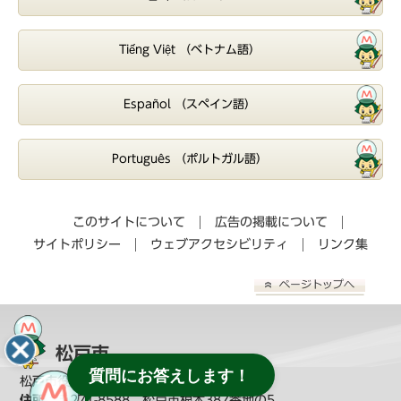
Tiếng Việt （ベトナム語）
Español （スペイン語）
Português （ポルトガル語）
このサイトについて
広告の掲載について
サイトポリシー
ウェブアクセシビリティ
リンク集
松戸市
質問にお答えします！
松戸市役所（
教育委員会へのお問い合わせ
）
住所：
〒271-8588 松戸市根本387番地の5