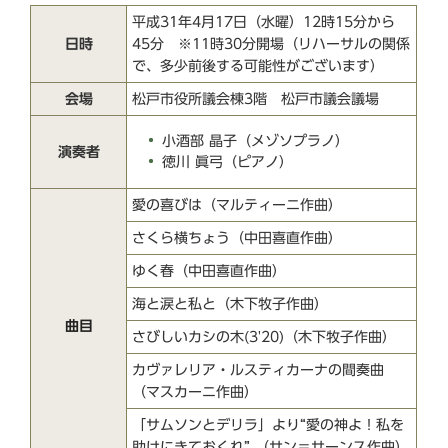
平成31年4月17日（水曜）12時15分から
日時
45分 ※11時30分開場（リハーサルの関係
で、多少前後する可能性がございます）
会場
松戸市役所議会棟3階 松戸市議会議場
小酒部 晶子（メゾソプラノ）
演奏者
徳川 眞弓（ピアノ）
愛の喜びは（マルティーニ作曲）
さくら横ちょう（中田喜直作曲）
ゆく春（中田喜直作曲）
海と涙と私と（木下牧子作曲）
曲目
さびしいカシの木(3'20)（木下牧子作曲）
カヴァレリア・ルスティカーナの間奏曲
（マスカーニ作曲）
「サムソンとデリラ」より“愛の神よ！私を
助けにきておくれ” （サン＝サーンス作曲）