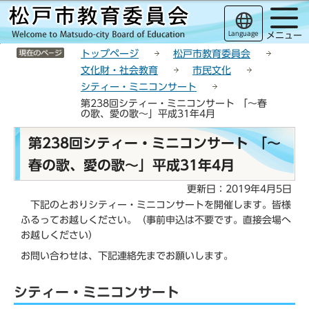
こ
サ
このページの本文へ移動
の
イ
Language
メニュー
ペ
ト
サイトメニューここまで
ー
メ
トップページ
松戸市教育委員会
ジ
ニ
文化財・社会教育
市民文化
の
ュ
シティー・ミニコンサート
先
ー
第238回シティー・ミニコンサート 「～春
頭
こ
の歌、愛の歌～」平成31年4月
で
こ
本
第238回シティー・ミニコンサート 「～
す
か
文
ら
春の歌、愛の歌～」平成31年4月
こ
こ
更新日：2019年4月5日
か
下記のとおりシティー・ミニコンサートを開催します。皆様
ら
ふるってお越しください。（事前申込は不要です。直接会場へ
お越しください）
お問い合わせは、下記連絡先までお願いします。
シティー・ミニコンサート