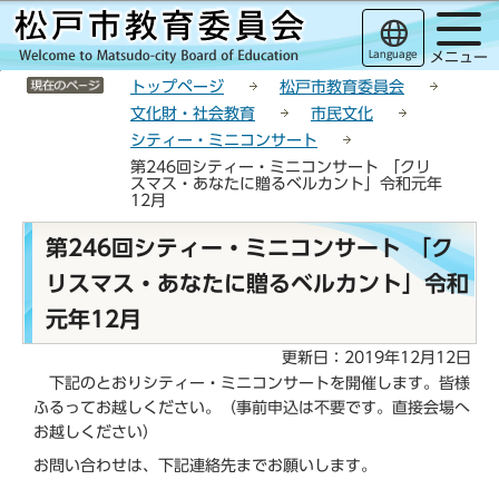
こ
サ
このページの本文へ移動
の
イ
Language
メニュー
ペ
ト
サイトメニューここまで
ー
メ
トップページ
松戸市教育委員会
ジ
ニ
文化財・社会教育
市民文化
の
ュ
シティー・ミニコンサート
先
ー
第246回シティー・ミニコンサート 「クリ
頭
こ
スマス・あなたに贈るベルカント」令和元年
12月
で
こ
す
か
本
第246回シティー・ミニコンサート 「ク
ら
文
リスマス・あなたに贈るベルカント」令和
こ
こ
元年12月
か
ら
更新日：2019年12月12日
下記のとおりシティー・ミニコンサートを開催します。皆様
ふるってお越しください。（事前申込は不要です。直接会場へ
お越しください）
お問い合わせは、下記連絡先までお願いします。