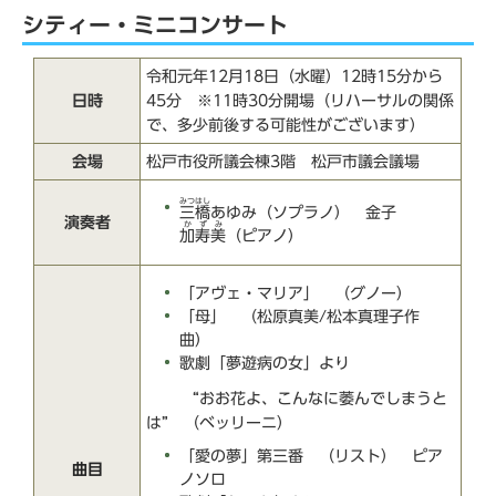
シティー・ミニコンサート
令和元年12月18日（水曜）12時15分から
日時
45分 ※11時30分開場（リハーサルの関係
で、多少前後する可能性がございます）
会場
松戸市役所議会棟3階 松戸市議会議場
みつはし
三橋
あゆみ（ソプラノ） 金子
演奏者
かずみ
加寿美
（ピアノ）
「アヴェ・マリア」 （グノー）
「母」 （松原真美/松本真理子作
曲）
歌劇「夢遊病の女」より
“おお花よ、こんなに萎んでしまうと
は” （ベッリーニ）
「愛の夢」第三番 （リスト） ピア
曲目
ノソロ