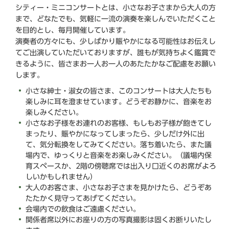
シティー・ミニコンサートとは、小さなお子さまから大人の方
まで、どなたでも、気軽に一流の演奏を楽しんでいただくこと
を目的とし、毎月開催しています。
演奏者の方々にも、少しばかり賑やかになる可能性はお伝えし
てご出演していただいておりますが、誰もが気持ちよく鑑賞で
きるように、皆さまお一人お一人のあたたかなご配慮をお願い
します。
小さな紳士・淑女の皆さま、このコンサートは大人たちも
楽しみに耳を澄ませています。どうぞお静かに、音楽をお
楽しみください。
小さなお子様をお連れのお客様、もしもお子様が飽きてし
まったり、賑やかになってしまったら、少しだけ外に出
て、気分転換をしてみてください。落ち着いたら、また議
場内で、ゆっくりと音楽をお楽しみください。（議場内保
育スペースか、2階の傍聴席では出入り口近くのお席がよろ
しいかもしれません）
大人のお客さま、小さなお子さまを見かけたら、どうぞあ
たたかく見守ってあげてください。
会場内での飲食はご遠慮ください。
関係者席以外にお座りの方の写真撮影は固くお断りいたし