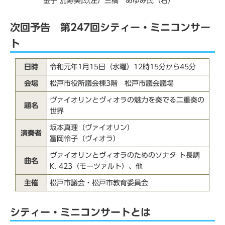
金子 加寿美氏(左）三橋 あゆみ氏（右）
次回予告 第247回シティー・ミニコンサー
ト
日時
令和元年1月15日（水曜）12時15分から45分
会場
松戸市役所議会棟3階 松戸市議会議場
ヴァイオリンとヴィオラの魅力を奏でる二重奏の
題名
世界
坂本真理（ヴァイオリン）
演奏者
冨岡怜子（ヴィオラ）
ヴァイオリンとヴィオラのためのソナタ ト長調
曲名
K. 423（モーツァルト）、他
主催
松戸市議会・松戸市教育委員会
シティー・ミニコンサートとは