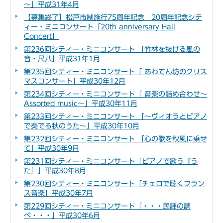
～」平成31年4月
【募集終了】松戸市制施行75周年記念 20周年記念シテ
ィー・ミニコンサート「20th anniversary Hall
Concert」
第236回シティー・ミニコンサート 「竹林を抜ける風の
音・尺八」平成31年1月
第235回シティー・ミニコンサート「 あわてん坊のクリス
マスコンサート」平成30年12月
第234回シティー・ミニコンサート「 音楽の詰め合わせ～
Assorted music～」平成30年11月
第233回シティー・ミニコンサート 「～ヴィオラとピアノ
で奏でる秋のうた～」平成30年10月
第232回シティー・ミニコンサート 「心の歌を秋風に乗せ
て」平成30年9月
第231回シティー・ミニコンサート「ピアノで歌う『う
た』」平成30年8月
第230回シティー・ミニコンサート「チェロで聴くフラン
ス音楽」平成30年7月
第229回シティー・ミニコンサート「・・・民謡の調
べ・・・」平成30年6月