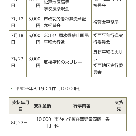
松戸地区高等
日
円
校長会
学校長懇親会
7月12
5,000
市政功労者叙勲受章記
祝賀会事務局
日
円
念祝賀会
7月18
5,000
2014年原水爆禁止国民
松戸平和行進実
日
円
平和大行進
行委員会
反核平和の火リ
7月23
3,000
レー
反核平和の火リレー
日
円
松戸地区実行委
員会
平成26年8月分：1件（10,000円）
支払年月
支払
支払金額
行事内容
日
先
10,000
市内小学校在籍児童葬儀 香
8月22日
円
料