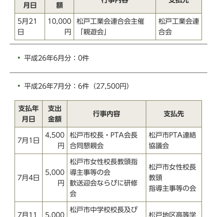
月日
額
5月21
10,000
松戸工業会連合会主催
松戸工業会連
日
円
「親遊会」
合会
平成26年6月分：0件
平成26年7月分：6件（27,500円）
支払年
支出
行事内容
支払先
月日
金額
4,500
松戸市校長・PTA会長
松戸市PTA連絡
7月1日
円
合同懇親会
協議会
松戸市女性校長教頭指
松戸市女性校長
5,000
導主事等の会
7月4日
教頭
円
歓送迎会ならびに研修
指導主事等の会
会
松戸市中学校校長及び
7月11
5,000
松戸地区高等学