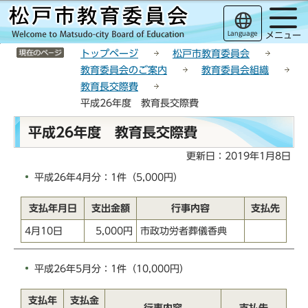
こ
サ
このページの本文へ移動
の
イ
Language
メニュー
ペ
ト
サイトメニューここまで
ー
メ
トップページ
松戸市教育委員会
ジ
ニ
教育委員会のご案内
教育委員会組織
の
ュ
教育長交際費
先
ー
平成26年度 教育長交際費
頭
こ
本
で
こ
平成26年度 教育長交際費
文
す
か
こ
更新日：2019年1月8日
ら
こ
平成26年4月分：1件（5,000円）
か
ら
支払年月日
支出金額
行事内容
支払先
4月10日
5,000円
市政功労者葬儀香典
平成26年5月分：1件（10,000円）
支払年
支払金
行事内容
支払先