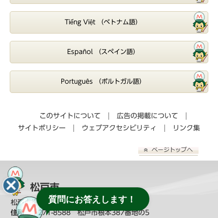
Tiếng Việt （ベトナム語）
Español （スペイン語）
Português （ポルトガル語）
このサイトについて
広告の掲載について
サイトポリシー
ウェブアクセシビリティ
リンク集
松戸市
質問にお答えします！
松戸市役所（
教育委員会へのお問い合わせ
）
住所：
〒271-8588 松戸市根本387番地の5