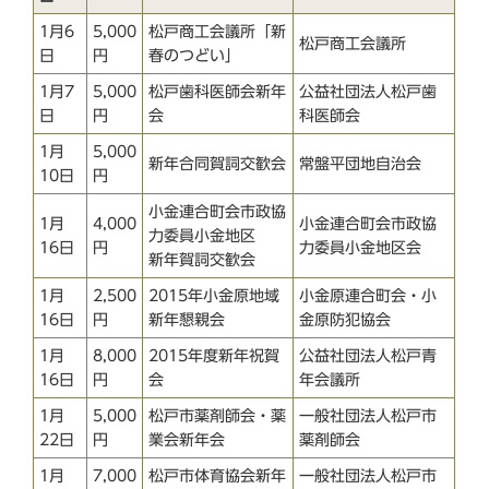
1月6
5,000
松戸商工会議所「新
松戸商工会議所
日
円
春のつどい」
1月7
5,000
松戸歯科医師会新年
公益社団法人松戸歯
日
円
会
科医師会
1月
5,000
新年合同賀詞交歓会
常盤平団地自治会
10日
円
小金連合町会市政協
1月
4,000
小金連合町会市政協
力委員小金地区
16日
円
力委員小金地区会
新年賀詞交歓会
1月
2,500
2015年小金原地域
小金原連合町会・小
16日
円
新年懇親会
金原防犯協会
1月
8,000
2015年度新年祝賀
公益社団法人松戸青
16日
円
会
年会議所
1月
5,000
松戸市薬剤師会・薬
一般社団法人松戸市
22日
円
業会新年会
薬剤師会
1月
7,000
松戸市体育協会新年
一般社団法人松戸市