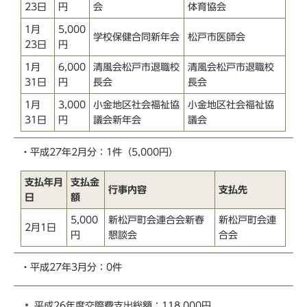
23日
円
会
体育協会
1月
5,000
学校保健合同新年会
松戸市医師会
23日
円
1月
6,000
清風会松戸市退職校
清風会松戸市退職校
31日
円
長会
長会
1月
3,000
小金地区社会福祉協
小金地区社会福祉協
31日
円
議会新年会
議会
・平成27年2月分：1件（5,000円）
支払年月
支払金
行事内容
支払先
日
額
5,000
新松戸町会連合会新春
新松戸町会連
2月1日
円
懇談会
合会
・平成27年3月分：0件
平成26年度交際費支出総額：118,000円