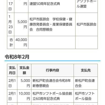
アソフトボー
17
円
連盟50周年記念式典
ル連盟
日
1
松戸市医師会 学校保健・健
月
5,000
康啓発委員会・産業保健委員
松戸市医師会
23
円
会 合同懇親会
日
合
40,000
計
円
令和8年2月
支払
支払金
行事内容
支払先
月日
額
2月1
5,000
新松戸町会連合会令和8年
新松戸町会連
日
円
新春懇親会
合会
2月1
10,000
松戸市ソフトボール協会創
松戸市ソフト
日
円
立60周年記念式典
ボール協会