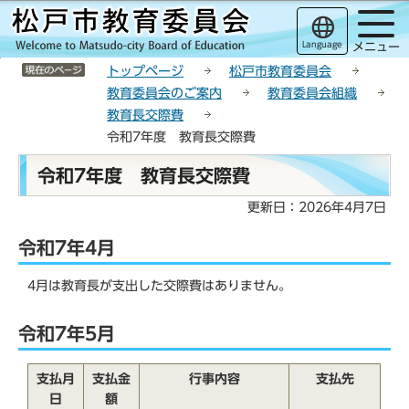
こ
サ
このページの本文へ移動
の
イ
Language
メニュー
ペ
ト
サイトメニューここまで
ー
メ
トップページ
松戸市教育委員会
ジ
ニ
教育委員会のご案内
教育委員会組織
の
ュ
教育長交際費
先
ー
令和7年度 教育長交際費
頭
こ
本
で
こ
令和7年度 教育長交際費
文
す
か
こ
更新日：2026年4月7日
ら
こ
令和7年4月
か
ら
4月は教育長が支出した交際費はありません。
令和7年5月
支払月
支払金
行事内容
支払先
日
額