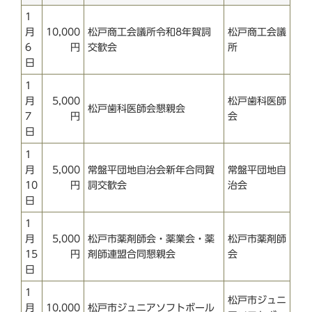
1
月
10,000
松戸商工会議所令和8年賀詞
松戸商工会議
6
円
交歓会
所
日
1
月
5,000
松戸歯科医師
松戸歯科医師会懇親会
7
円
会
日
1
月
5,000
常盤平団地自治会新年合同賀
常盤平団地自
10
円
詞交歓会
治会
日
1
月
5,000
松戸市薬剤師会・薬業会・薬
松戸市薬剤師
15
円
剤師連盟合同懇親会
会
日
1
松戸市ジュニ
月
10,000
松戸市ジュニアソフトボール