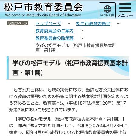
こ
サ
このページの本文へ移動
の
イ
Language
メニュー
ペ
ト
サイトメニューここまで
ー
メ
トップページ
松戸市教育委員会
ジ
ニ
教育委員会のご案内
の
ュ
教育委員会の政策等
先
ー
学びの松戸モデル（松戸市教育振興基本計
頭
こ
画・第1期）
で
こ
本
学びの松戸モデル（松戸市教育振興基本計
す
か
文
ら
画・第1期）
こ
こ
か
地方公共団体は、地域の実情に応じ、当該地方公共団体にお
ら
ける教育の振興のための施策に関する基本的な計画を定めるよ
う努めることと、教育基本法（平成18年法律第120号）第17
条第2項において規定されています。
「学びの松戸モデル（松戸市教育振興基本計画・第1期）」
は、同法に規定された計画として、令和8(2026)年3月23日に
策定し、同年4月から施行している松戸市教育委員会の最上位