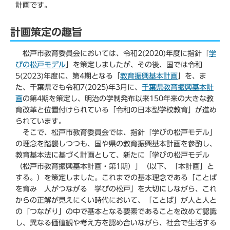
計画です。
計画策定の趣旨
松戸市教育委員会においては、令和2(2020)年度に指針「
学
びの松戸モデル
」を策定しましたが、その後、国では令和
5(2023)年度に、第4期となる「
教育振興基本計画
」を、ま
た、千葉県でも令和7(2025)年3月に、
千葉県教育振興基本計
画
の第4期を策定し、明治の学制発布以来150年来の大きな教
育改革と位置付けられている「令和の日本型学校教育」が進め
られています。
そこで、松戸市教育委員会では、指針「学びの松戸モデル」
の理念を踏襲しつつも、国や県の教育振興基本計画を参酌し、
教育基本法に基づく計画として、新たに「学びの松戸モデル
（松戸市教育振興基本計画・第1期）」（以下、「本計画」と
する。）を策定しました。これまでの基本理念である「ことば
を育み 人がつながる 学びの松戸」を大切にしながら、これ
からの正解が見えにくい時代において、「ことば」が人と人と
の「つながり」の中で基本となる要素であることを改めて認識
し、異なる価値観や考え方を認め合いながら、社会で生活する