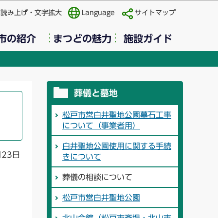
声読み上げ・文字拡大
Language
サイトマップ
市の紹介
まつどの魅力
施設ガイド
葬儀と墓地
松戸市営白井聖地公園墓石工事
について（事業者用）
白井聖地公園使用に関する手続
月23日
きについて
葬儀の相談について
松戸市営白井聖地公園