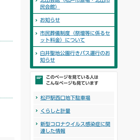
北山会館（松戸市斎場・北山市
民会館）
お知らせ
市民葬儀制度（祭壇等に係るセ
ット料金）について
白井聖地公園行きバス運行のお
知らせ
このページを見ている人は
こんなページも見ています
松戸駅西口地下駐車場
くらしと計量
新型コロナウイルス感染症に関
連した情報