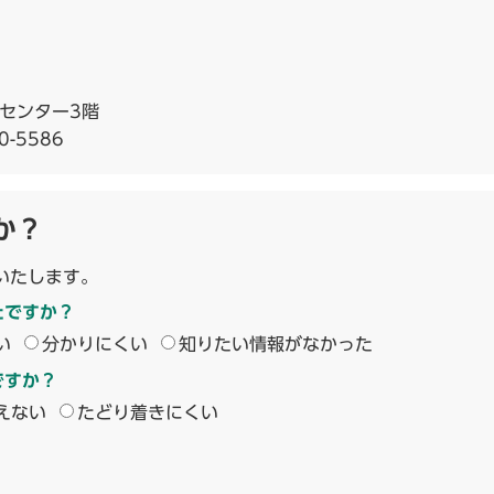
祉センター3階
0-5586
か？
いたします。
たですか？
い
分かりにくい
知りたい情報がなかった
ですか？
えない
たどり着きにくい