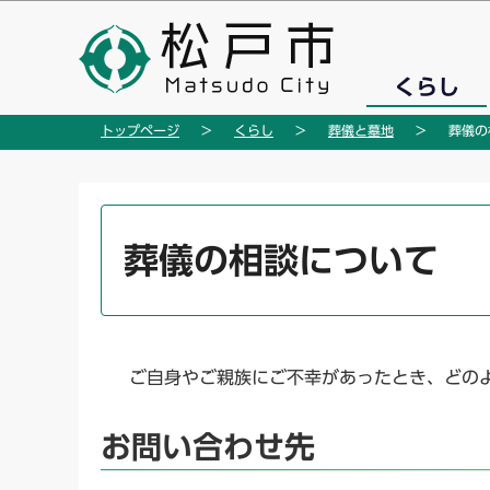
こ
の
ペ
くらし
ー
ジ
トップページ
くらし
葬儀と墓地
葬儀の
の
先
頭
本
で
文
葬儀の相談について
す
こ
こ
か
ら
ご自身やご親族にご不幸があったとき、どのよ
お問い合わせ先