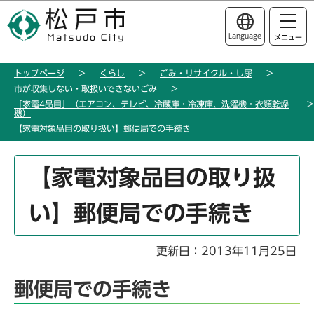
こ
このページの本文へ移動
の
Language
メニュー
ペ
ー
トップページ
くらし
ごみ・リサイクル・し尿
ジ
市が収集しない・取扱いできないごみ
の
「家電4品目」（エアコン、テレビ、冷蔵庫・冷凍庫、洗濯機・衣類乾燥
先
機）
【家電対象品目の取り扱い】郵便局での手続き
頭
で
本
す
【家電対象品目の取り扱
文
こ
い】郵便局での手続き
こ
か
ら
更新日：2013年11月25日
郵便局での手続き