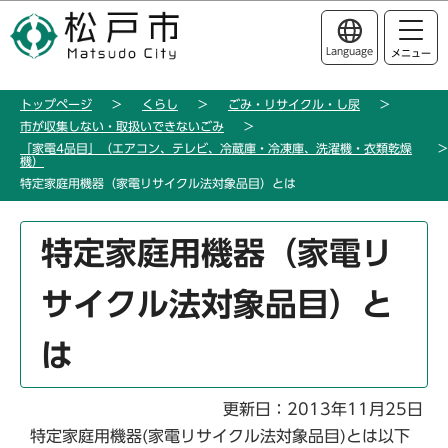
こ
このページの本文へ移動
の
Language
メニュー
ペ
ー
トップページ
くらし
ごみ・リサイクル・し尿
ジ
市が収集しない・取扱いできないごみ
の
「家電4品目」（エアコン、テレビ、冷蔵庫・冷凍庫、洗濯機・衣類乾燥
先
機）
特定家庭用機器（家電リサイクル法対象品目）とは
頭
で
本
す
特定家庭用機器（家電リ
文
こ
サイクル法対象品目）と
こ
か
は
ら
更新日：2013年11月25日
特定家庭用機器(家電リサイクル法対象品目)とは以下