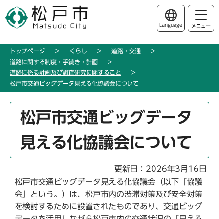
こ
このページの本文へ移動
の
Language
メニュー
ペ
ー
トップページ
くらし
道路・交通
ジ
道路に関する制度・手続き・計画
の
道路に係る計画及び調査研究に関すること
先
松戸市交通ビッグデータ見える化協議会について
頭
で
本
松戸市交通ビッグデータ
す
文
こ
見える化協議会について
こ
か
ら
更新日：2026年3月16日
松戸市交通ビッグデータ見える化協議会（以下「協議
会」という。）は、松戸市内の渋滞対策及び安全対策
を検討するために設置されたものであり、交通ビッグ
データを活用しながら松戸市内の交通状況の「見える